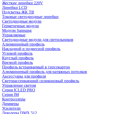
Жесткие линейки 220V
Линейки LCD
Подсветка ЖК ТВ
Токовые светодиодные линейки
Светодиодные модули
Герметичные модули
Модули Samsung
Управляемые
Светодиодные модули для светильников
Алюминиевый профиль
Накладной и подвесной профиль
Угловой профиль
Круглый профиль
Врезной профиль
Профиль встраиваемый в гипсокартон
Алюминиевый профиль для натяжных потолков
Аксессуары для профиля
Светорассеивающий силиконовый профиль
Управление светом
Серия ICLED PRO
Серия JM
Контроллеры
Диммеры
Усилители
Декодеры DMX 512