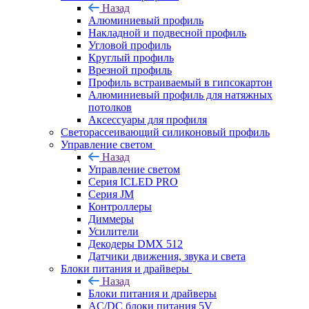
Назад
Алюминиевый профиль
Накладной и подвесной профиль
Угловой профиль
Круглый профиль
Врезной профиль
Профиль встраиваемый в гипсокартон
Алюминиевый профиль для натяжных
потолков
Аксессуары для профиля
Светорассеивающий силиконовый профиль
Управление светом
Назад
Управление светом
Серия ICLED PRO
Серия JM
Контроллеры
Диммеры
Усилители
Декодеры DMX 512
Датчики движения, звука и света
Блоки питания и драйверы
Назад
Блоки питания и драйверы
AC/DC блоки питания 5V