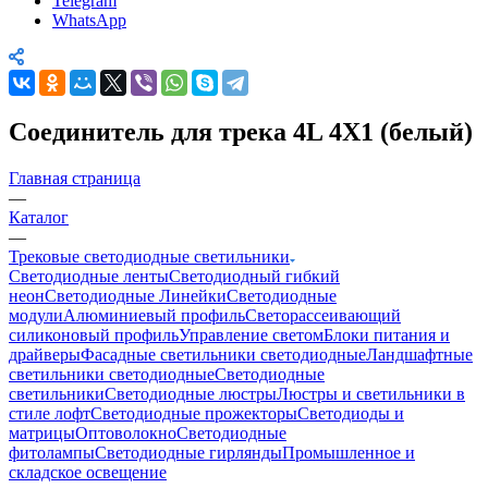
Telegram
WhatsApp
Соединитель для трека 4L 4X1 (белый)
Главная страница
—
Каталог
—
Трековые светодиодные светильники
Светодиодные ленты
Светодиодный гибкий
неон
Светодиодные Линейки
Светодиодные
модули
Алюминиевый профиль
Светорассеивающий
силиконовый профиль
Управление светом
Блоки питания и
драйверы
Фасадные светильники светодиодные
Ландшафтные
светильники светодиодные
Светодиодные
светильники
Светодиодные люстры
Люстры и светильники в
стиле лофт
Светодиодные прожекторы
Светодиоды и
матрицы
Оптоволокно
Светодиодные
фитолампы
Светодиодные гирлянды
Промышленное и
складское освещение