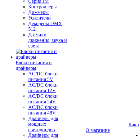
Серия JM
Контроллеры
Диммеры
Усилители
Декодеры DMX
512
Датчики
движения, звука и
света
Блоки питания и
драйверы
AC/DC блоки
питания 5V
AC/DC блоки
питания 12V
AC/DC блоки
питания 24V
AC/DC блоки
питания 48V
Драйверы для
мощных
Как 
светодиодов
О магазине
Драйверы для