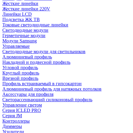
Жесткие линейки
Жесткие линейки 220V
Линейки LCD
Подсветка ЖК ТВ
Токовые светодиодные линейки
Светодиодные модули
Герметичные модули
Модули Samsung
Управляемые
Светодиодные модули для светильников
Алюминиевый профиль
Накладной и подвесной профиль
Угловой профиль
Круглый профиль
Врезной профиль
Профиль встраиваемый в гипсокартон
Алюминиевый профиль для натяжных потолков
Аксессуары для профиля
Светорассеивающий силиконовый профиль
Управление светом
Серия ICLED PRO
Серия JM
Контроллеры
Диммеры
Усилители