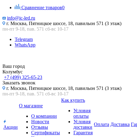
Сравнение товаров
0
info@ic-led.ru
г. Москва, Пятницкое шоссе, 18, павильон 571 (3 этаж)
пн-пт 9-18, пав. 571 сб-вс 10-17
Telegram
WhatsApp
Ваш город
Колумбус
+7 (499) 325-65-23
Заказать звонок
г. Москва, Пятницкое шоссе, 18, павильон 571 (3 этаж)
пн-пт 9-18, пав. 571 сб-вс 10-17
Как купить
О магазине
Условия
О компании
оплаты
Новости
Условия
Оплата
Доставка
Га
Акции
Отзывы
доставки
Сертификаты
Гарантия