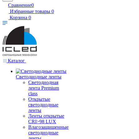
Сравнение
0
Избранные товары
0
Корзина
0
Каталог
Светодиодные ленты
Светодиодная
лента Premium
class
Открытые
светодиодные
ленты
Ленты открытые
CRI>98 LUX
Влагозащищенные
светодиодные
ленты