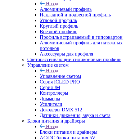
Назад
Алюминиевый профиль
Накладной и подвесной профиль
Угловой профиль
Круглый профиль
Врезной профиль
Профиль встраиваемый в гипсокартон
Алюминиевый профиль для натяжных
потолков
Аксессуары для профиля
Светорассеивающий силиконовый профиль
Управление светом
Назад
Управление светом
Серия ICLED PRO
Серия JM
Контроллеры
Диммеры
Усилители
Декодеры DMX 512
Датчики движения, звука и света
Блоки питания и драйверы
Назад
Блоки питания и драйверы
AC/DC блоки питания 5V