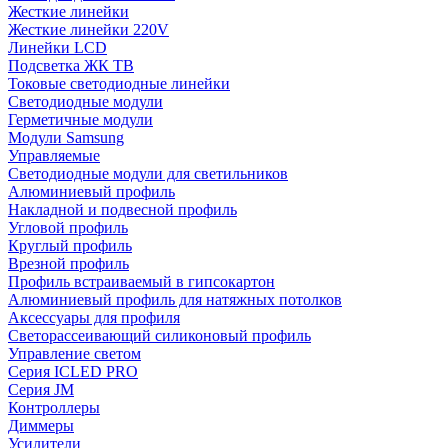
Жесткие линейки
Жесткие линейки 220V
Линейки LCD
Подсветка ЖК ТВ
Токовые светодиодные линейки
Светодиодные модули
Герметичные модули
Модули Samsung
Управляемые
Светодиодные модули для светильников
Алюминиевый профиль
Накладной и подвесной профиль
Угловой профиль
Круглый профиль
Врезной профиль
Профиль встраиваемый в гипсокартон
Алюминиевый профиль для натяжных потолков
Аксессуары для профиля
Светорассеивающий силиконовый профиль
Управление светом
Серия ICLED PRO
Серия JM
Контроллеры
Диммеры
Усилители