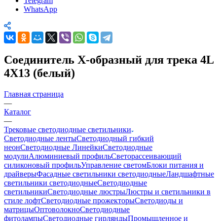
Telegram
WhatsApp
Соединитель Х-образный для трека 4L
4X13 (белый)
Главная страница
—
Каталог
—
Трековые светодиодные светильники
Светодиодные ленты
Светодиодный гибкий
неон
Светодиодные Линейки
Светодиодные
модули
Алюминиевый профиль
Светорассеивающий
силиконовый профиль
Управление светом
Блоки питания и
драйверы
Фасадные светильники светодиодные
Ландшафтные
светильники светодиодные
Светодиодные
светильники
Светодиодные люстры
Люстры и светильники в
стиле лофт
Светодиодные прожекторы
Светодиоды и
матрицы
Оптоволокно
Светодиодные
фитолампы
Светодиодные гирлянды
Промышленное и