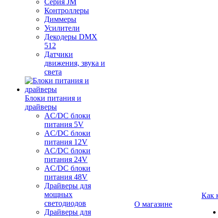
Серия JM
Контроллеры
Диммеры
Усилители
Декодеры DMX
512
Датчики
движения, звука и
света
Блоки питания и
драйверы
AC/DC блоки
питания 5V
AC/DC блоки
питания 12V
AC/DC блоки
питания 24V
AC/DC блоки
питания 48V
Драйверы для
мощных
Как 
светодиодов
О магазине
Драйверы для