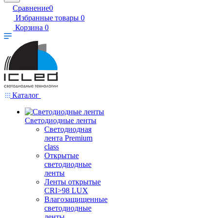
Сравнение
0
Избранные товары
0
Корзина
0
Каталог
Светодиодные ленты
Светодиодная
лента Premium
class
Открытые
светодиодные
ленты
Ленты открытые
CRI>98 LUX
Влагозащищенные
светодиодные
ленты