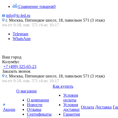
Сравнение товаров
0
info@ic-led.ru
г. Москва, Пятницкое шоссе, 18, павильон 571 (3 этаж)
пн-пт 9-18, пав. 571 сб-вс 10-17
Telegram
WhatsApp
Ваш город
Колумбус
+7 (499) 325-65-23
Заказать звонок
г. Москва, Пятницкое шоссе, 18, павильон 571 (3 этаж)
пн-пт 9-18, пав. 571 сб-вс 10-17
Как купить
О магазине
Условия
О компании
оплаты
Новости
Условия
Оплата
Доставка
Га
Акции
Отзывы
доставки
Сертификаты
Гарантия