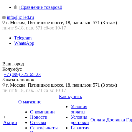
Сравнение товаров
0
info@ic-led.ru
г. Москва, Пятницкое шоссе, 18, павильон 571 (3 этаж)
пн-пт 9-18, пав. 571 сб-вс 10-17
Telegram
WhatsApp
Ваш город
Колумбус
+7 (499) 325-65-23
Заказать звонок
г. Москва, Пятницкое шоссе, 18, павильон 571 (3 этаж)
пн-пт 9-18, пав. 571 сб-вс 10-17
Как купить
О магазине
Условия
О компании
оплаты
Новости
Условия
Оплата
Доставка
Га
Акции
Отзывы
доставки
Сертификаты
Гарантия