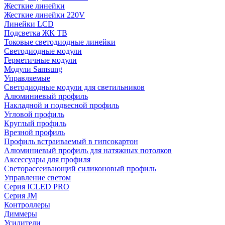
Жесткие линейки
Жесткие линейки 220V
Линейки LCD
Подсветка ЖК ТВ
Токовые светодиодные линейки
Светодиодные модули
Герметичные модули
Модули Samsung
Управляемые
Светодиодные модули для светильников
Алюминиевый профиль
Накладной и подвесной профиль
Угловой профиль
Круглый профиль
Врезной профиль
Профиль встраиваемый в гипсокартон
Алюминиевый профиль для натяжных потолков
Аксессуары для профиля
Светорассеивающий силиконовый профиль
Управление светом
Серия ICLED PRO
Серия JM
Контроллеры
Диммеры
Усилители