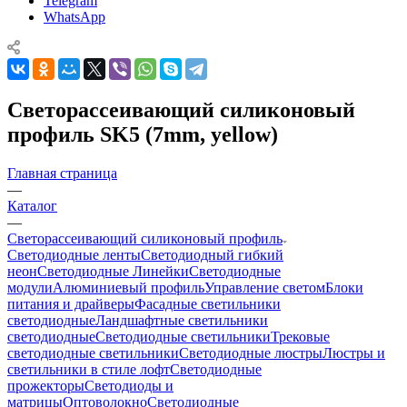
Telegram
WhatsApp
Светорассеивающий силиконовый
профиль SK5 (7mm, yellow)
Главная страница
—
Каталог
—
Светорассеивающий силиконовый профиль
Светодиодные ленты
Светодиодный гибкий
неон
Светодиодные Линейки
Светодиодные
модули
Алюминиевый профиль
Управление светом
Блоки
питания и драйверы
Фасадные светильники
светодиодные
Ландшафтные светильники
светодиодные
Светодиодные светильники
Трековые
светодиодные светильники
Светодиодные люстры
Люстры и
светильники в стиле лофт
Светодиодные
прожекторы
Светодиоды и
матрицы
Оптоволокно
Светодиодные