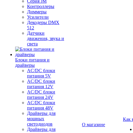
Серия JM
Контроллеры
Диммеры
Усилители
Декодеры DMX
512
Датчики
движения, звука и
света
Блоки питания и
драйверы
AC/DC блоки
питания 5V
AC/DC блоки
питания 12V
AC/DC блоки
питания 24V
AC/DC блоки
питания 48V
Драйверы для
мощных
Как 
светодиодов
О магазине
Драйверы для