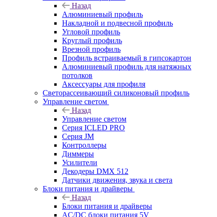
Назад
Алюминиевый профиль
Накладной и подвесной профиль
Угловой профиль
Круглый профиль
Врезной профиль
Профиль встраиваемый в гипсокартон
Алюминиевый профиль для натяжных
потолков
Аксессуары для профиля
Светорассеивающий силиконовый профиль
Управление светом
Назад
Управление светом
Серия ICLED PRO
Серия JM
Контроллеры
Диммеры
Усилители
Декодеры DMX 512
Датчики движения, звука и света
Блоки питания и драйверы
Назад
Блоки питания и драйверы
AC/DC блоки питания 5V