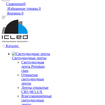
Сравнение
0
Избранные товары
0
Корзина
0
Каталог
Светодиодные ленты
Светодиодная
лента Premium
class
Открытые
светодиодные
ленты
Ленты открытые
CRI>98 LUX
Влагозащищенные
светодиодные
ленты