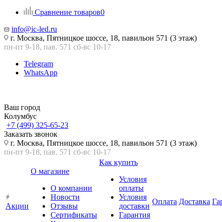
Сравнение товаров
0
info@ic-led.ru
г. Москва, Пятницкое шоссе, 18, павильон 571 (3 этаж)
пн-пт 9-18, пав. 571 сб-вс 10-17
Telegram
WhatsApp
Ваш город
Колумбус
+7 (499) 325-65-23
Заказать звонок
г. Москва, Пятницкое шоссе, 18, павильон 571 (3 этаж)
пн-пт 9-18, пав. 571 сб-вс 10-17
Как купить
О магазине
Условия
О компании
оплаты
Новости
Условия
Оплата
Доставка
Га
Акции
Отзывы
доставки
Сертификаты
Гарантия