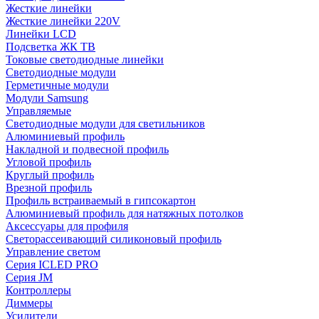
Жесткие линейки
Жесткие линейки 220V
Линейки LCD
Подсветка ЖК ТВ
Токовые светодиодные линейки
Светодиодные модули
Герметичные модули
Модули Samsung
Управляемые
Светодиодные модули для светильников
Алюминиевый профиль
Накладной и подвесной профиль
Угловой профиль
Круглый профиль
Врезной профиль
Профиль встраиваемый в гипсокартон
Алюминиевый профиль для натяжных потолков
Аксессуары для профиля
Светорассеивающий силиконовый профиль
Управление светом
Серия ICLED PRO
Серия JM
Контроллеры
Диммеры
Усилители