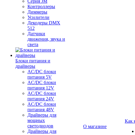
Серия JM
Контроллеры
Диммеры
Усилители
Декодеры DMX
512
Датчики
движения, звука и
света
Блоки питания и
драйверы
AC/DC блоки
питания 5V
AC/DC блоки
питания 12V
AC/DC блоки
питания 24V
AC/DC блоки
питания 48V
Драйверы для
мощных
Как 
светодиодов
О магазине
Драйверы для