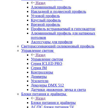
Назад
Алюминиевый профиль
Накладной и подвесной профиль
Угловой профиль
Круглый профиль
Врезной профиль
Профиль встраиваемый в гипсокартон
Алюминиевый профиль для натяжных
потолков
Аксессуары для профиля
Светорассеивающий силиконовый профиль
Управление светом
Назад
Управление светом
Серия ICLED PRO
Серия JM
Контроллеры
Диммеры
Усилители
Декодеры DMX 512
Датчики движения, звука и света
Блоки питания и драйверы
Назад
Блоки питания и драйверы
AC/DC блоки питания 5V