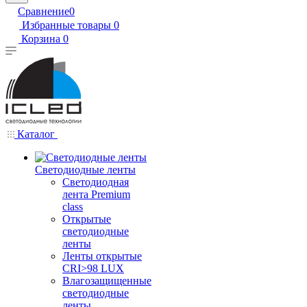
Сравнение
0
Избранные товары
0
Корзина
0
Каталог
Светодиодные ленты
Светодиодная
лента Premium
class
Открытые
светодиодные
ленты
Ленты открытые
CRI>98 LUX
Влагозащищенные
светодиодные
ленты