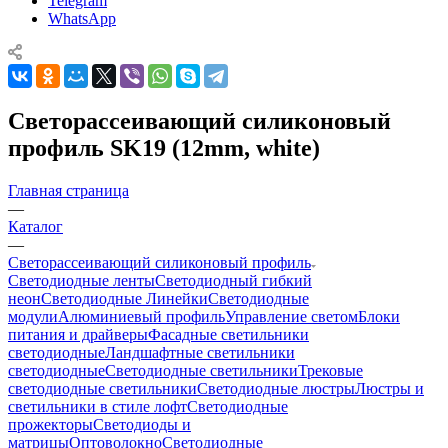
Telegram
WhatsApp
Светорассеивающий силиконовый
профиль SK19 (12mm, white)
Главная страница
—
Каталог
—
Светорассеивающий силиконовый профиль
Светодиодные ленты
Светодиодный гибкий
неон
Светодиодные Линейки
Светодиодные
модули
Алюминиевый профиль
Управление светом
Блоки
питания и драйверы
Фасадные светильники
светодиодные
Ландшафтные светильники
светодиодные
Светодиодные светильники
Трековые
светодиодные светильники
Светодиодные люстры
Люстры и
светильники в стиле лофт
Светодиодные
прожекторы
Светодиоды и
матрицы
Оптоволокно
Светодиодные