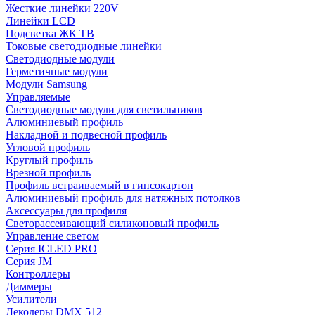
Жесткие линейки 220V
Линейки LCD
Подсветка ЖК ТВ
Токовые светодиодные линейки
Светодиодные модули
Герметичные модули
Модули Samsung
Управляемые
Светодиодные модули для светильников
Алюминиевый профиль
Накладной и подвесной профиль
Угловой профиль
Круглый профиль
Врезной профиль
Профиль встраиваемый в гипсокартон
Алюминиевый профиль для натяжных потолков
Аксессуары для профиля
Светорассеивающий силиконовый профиль
Управление светом
Серия ICLED PRO
Серия JM
Контроллеры
Диммеры
Усилители
Декодеры DMX 512