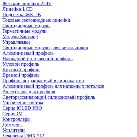
Жесткие линейки 220V
Линейки LCD
Подсветка ЖК ТВ
Токовые светодиодные линейки
Светодиодные модули
Герметичные модули
Модули Samsung
Управляемые
Светодиодные модули для светильников
Алюминиевый профиль
Накладной и подвесной профиль
Угловой профиль
Круглый профиль
Врезной профиль
Профиль встраиваемый в гипсокартон
Алюминиевый профиль для натяжных потолков
Аксессуары для профиля
Светорассеивающий силиконовый профиль
Управление светом
Серия ICLED PRO
Серия JM
Контроллеры
Диммеры
Усилители
Декодеры DMX 512