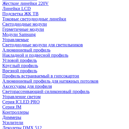
Жесткие линейки 220V
Линейки LCD
Подсветка ЖК ТВ
Токовые светодиодные линейки
Светодиодные модули
Герметичные модули
Модули Samsung
Управляемые
Светодиодные модули для светильников
Алюминиевый профиль
Накладной и подвесной профиль
Угловой профиль
Круглый профиль
Врезной профиль
Профиль встраиваемый в гипсокартон
Алюминиевый профиль для натяжных потолков
Аксессуары для профиля
Светорассеивающий силиконовый профиль
Управление светом
Серия ICLED PRO
Серия JM
Контроллеры
Диммеры
Усилители
Декодеры DMX 512