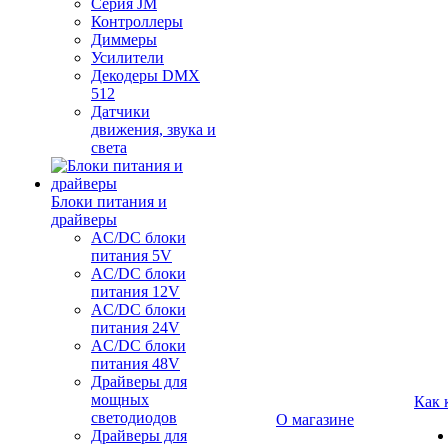
Серия JM
Контроллеры
Диммеры
Усилители
Декодеры DMX
512
Датчики
движения, звука и
света
Блоки питания и
драйверы
AC/DC блоки
питания 5V
AC/DC блоки
питания 12V
AC/DC блоки
питания 24V
AC/DC блоки
питания 48V
Драйверы для
мощных
Как 
светодиодов
О магазине
Драйверы для