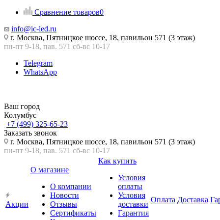
Сравнение товаров
0
info@ic-led.ru
г. Москва, Пятницкое шоссе, 18, павильон 571 (3 этаж)
пн-пт 9-18, пав. 571 сб-вс 10-17
Telegram
WhatsApp
Ваш город
Колумбус
+7 (499) 325-65-23
Заказать звонок
г. Москва, Пятницкое шоссе, 18, павильон 571 (3 этаж)
пн-пт 9-18, пав. 571 сб-вс 10-17
Как купить
О магазине
Условия
О компании
оплаты
Новости
Условия
Оплата
Доставка
Га
Акции
Отзывы
доставки
Сертификаты
Гарантия