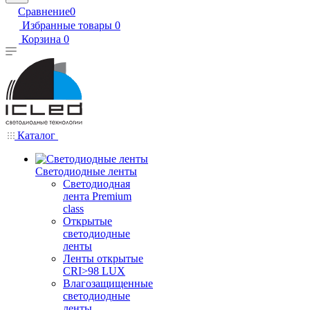
Сравнение
0
Избранные товары
0
Корзина
0
Каталог
Светодиодные ленты
Светодиодная
лента Premium
class
Открытые
светодиодные
ленты
Ленты открытые
CRI>98 LUX
Влагозащищенные
светодиодные
ленты