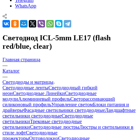
Telegram
WhatsApp
Светодиод ICL-5mm LE17 (flash
red/blue, clear)
Главная страница
—
Каталог
—
Светодиоды и матрицы
Светодиодные ленты
Светодиодный гибкий
неон
Светодиодные Линейки
Светодиодные
модули
Алюминиевый профиль
Светорассеивающий
силиконовый профиль
Управление светом
Блоки питания и
драйверы
Фасадные светильники светодиодные
Ландшафтные
светильники светодиодные
Светодиодные
светильники
Трековые светодиодные
светильники
Светодиодные люстры
Люстры и светильники в
стиле лофт
Светодиодные
прожекторы
Оптоволокно
Светодиодные