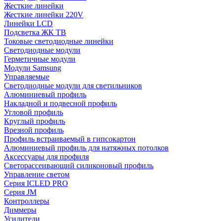
Жесткие линейки
Жесткие линейки 220V
Линейки LCD
Подсветка ЖК ТВ
Токовые светодиодные линейки
Светодиодные модули
Герметичные модули
Модули Samsung
Управляемые
Светодиодные модули для светильников
Алюминиевый профиль
Накладной и подвесной профиль
Угловой профиль
Круглый профиль
Врезной профиль
Профиль встраиваемый в гипсокартон
Алюминиевый профиль для натяжных потолков
Аксессуары для профиля
Светорассеивающий силиконовый профиль
Управление светом
Серия ICLED PRO
Серия JM
Контроллеры
Диммеры
Усилители