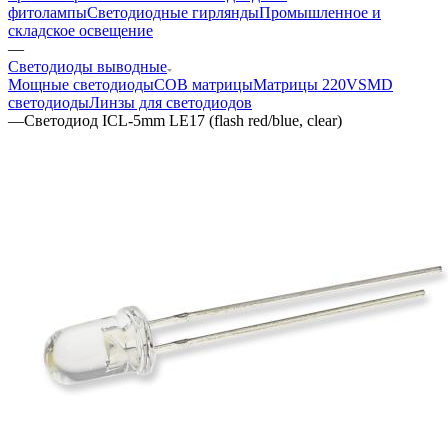
фитолампы
Светодиодные гирлянды
Промышленное и
складское освещение
—
Светодиоды выводные
Мощные светодиоды
COB матрицы
Матрицы 220V
SMD
светодиоды
Линзы для светодиодов
—
Светодиод ICL-5mm LE17 (flash red/blue, clear)