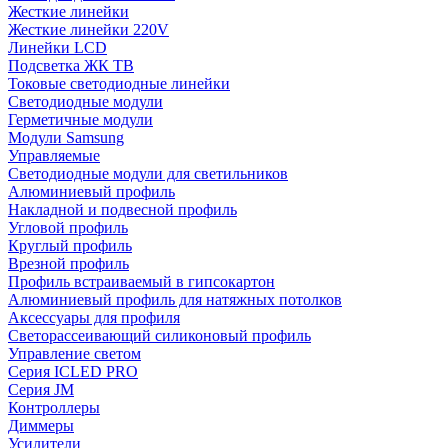
Жесткие линейки
Жесткие линейки 220V
Линейки LCD
Подсветка ЖК ТВ
Токовые светодиодные линейки
Светодиодные модули
Герметичные модули
Модули Samsung
Управляемые
Светодиодные модули для светильников
Алюминиевый профиль
Накладной и подвесной профиль
Угловой профиль
Круглый профиль
Врезной профиль
Профиль встраиваемый в гипсокартон
Алюминиевый профиль для натяжных потолков
Аксессуары для профиля
Светорассеивающий силиконовый профиль
Управление светом
Серия ICLED PRO
Серия JM
Контроллеры
Диммеры
Усилители