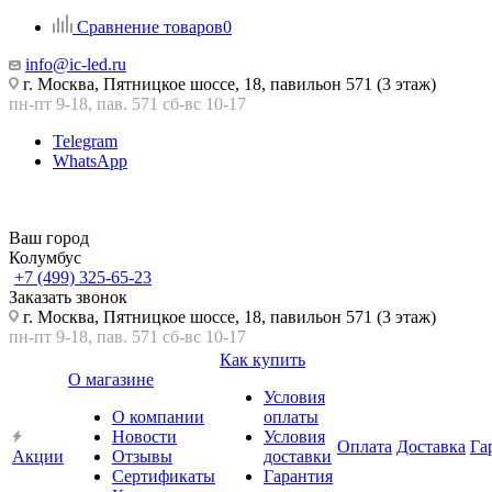
Сравнение товаров
0
info@ic-led.ru
г. Москва, Пятницкое шоссе, 18, павильон 571 (3 этаж)
пн-пт 9-18, пав. 571 сб-вс 10-17
Telegram
WhatsApp
Ваш город
Колумбус
+7 (499) 325-65-23
Заказать звонок
г. Москва, Пятницкое шоссе, 18, павильон 571 (3 этаж)
пн-пт 9-18, пав. 571 сб-вс 10-17
Как купить
О магазине
Условия
О компании
оплаты
Новости
Условия
Оплата
Доставка
Га
Акции
Отзывы
доставки
Сертификаты
Гарантия