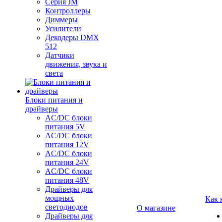
Серия JM
Контроллеры
Диммеры
Усилители
Декодеры DMX
512
Датчики
движения, звука и
света
Блоки питания и
драйверы
AC/DC блоки
питания 5V
AC/DC блоки
питания 12V
AC/DC блоки
питания 24V
AC/DC блоки
питания 48V
Драйверы для
мощных
Как 
светодиодов
О магазине
Драйверы для