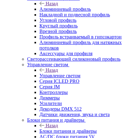
Назад
Алюминиевый профиль
Накладной и подвесной профиль
Угловой профиль
Круглый профиль
Врезной профиль
Профиль встраиваемый в гипсокартон
Алюминиевый профиль для натяжных
потолков
Аксессуары для профиля
Светорассеивающий силиконовый профиль
Управление светом
Назад
Управление светом
Серия ICLED PRO
Серия JM
Контроллеры
Диммеры
Усилители
Декодеры DMX 512
Датчики движения, звука и света
Блоки питания и драйверы
Назад
Блоки питания и драйверы
AC/DC блоки питания 5V