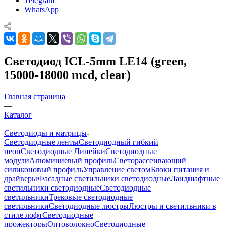
Telegram
WhatsApp
Светодиод ICL-5mm LE14 (green,
15000-18000 mcd, clear)
Главная страница
—
Каталог
—
Светодиоды и матрицы
Светодиодные ленты
Светодиодный гибкий
неон
Светодиодные Линейки
Светодиодные
модули
Алюминиевый профиль
Светорассеивающий
силиконовый профиль
Управление светом
Блоки питания и
драйверы
Фасадные светильники светодиодные
Ландшафтные
светильники светодиодные
Светодиодные
светильники
Трековые светодиодные
светильники
Светодиодные люстры
Люстры и светильники в
стиле лофт
Светодиодные
прожекторы
Оптоволокно
Светодиодные