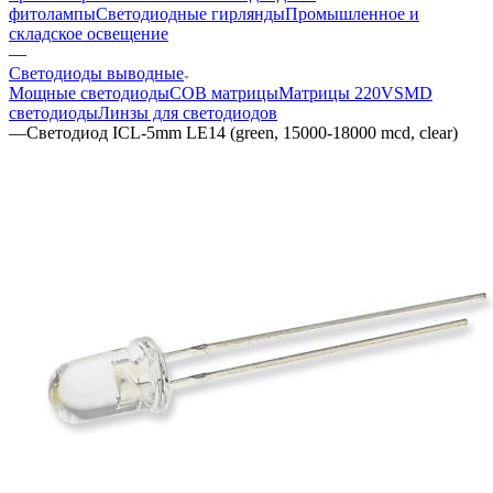
фитолампы
Светодиодные гирлянды
Промышленное и
складское освещение
—
Светодиоды выводные
Мощные светодиоды
COB матрицы
Матрицы 220V
SMD
светодиоды
Линзы для светодиодов
—
Светодиод ICL-5mm LE14 (green, 15000-18000 mcd, clear)