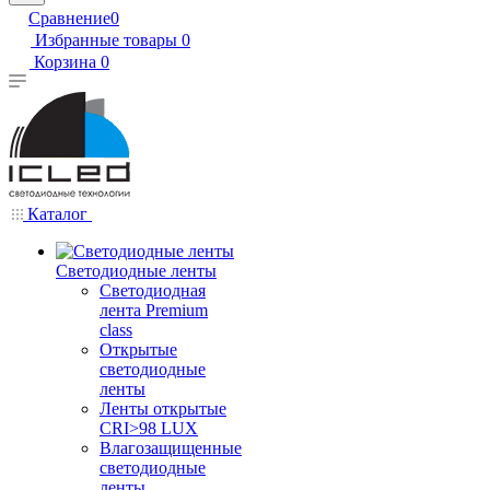
Сравнение
0
Избранные товары
0
Корзина
0
Каталог
Светодиодные ленты
Светодиодная
лента Premium
class
Открытые
светодиодные
ленты
Ленты открытые
CRI>98 LUX
Влагозащищенные
светодиодные
ленты