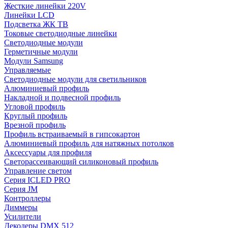
Жесткие линейки 220V
Линейки LCD
Подсветка ЖК ТВ
Токовые светодиодные линейки
Светодиодные модули
Герметичные модули
Модули Samsung
Управляемые
Светодиодные модули для светильников
Алюминиевый профиль
Накладной и подвесной профиль
Угловой профиль
Круглый профиль
Врезной профиль
Профиль встраиваемый в гипсокартон
Алюминиевый профиль для натяжных потолков
Аксессуары для профиля
Светорассеивающий силиконовый профиль
Управление светом
Серия ICLED PRO
Серия JM
Контроллеры
Диммеры
Усилители
Декодеры DMX 512