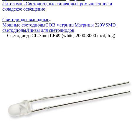
фитолампы
Светодиодные гирлянды
Промышленное и
складское освещение
—
Светодиоды выводные
Мощные светодиоды
COB матрицы
Матрицы 220V
SMD
светодиоды
Линзы для светодиодов
—
Светодиод ICL-3mm LE49 (white, 2000-3000 mcd, fog)