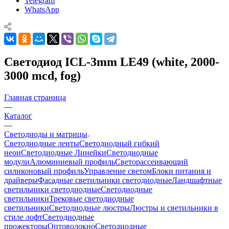
Telegram
WhatsApp
Светодиод ICL-3mm LE49 (white, 2000-
3000 mcd, fog)
Главная страница
—
Каталог
—
Светодиоды и матрицы
Светодиодные ленты
Светодиодный гибкий
неон
Светодиодные Линейки
Светодиодные
модули
Алюминиевый профиль
Светорассеивающий
силиконовый профиль
Управление светом
Блоки питания и
драйверы
Фасадные светильники светодиодные
Ландшафтные
светильники светодиодные
Светодиодные
светильники
Трековые светодиодные
светильники
Светодиодные люстры
Люстры и светильники в
стиле лофт
Светодиодные
прожекторы
Оптоволокно
Светодиодные