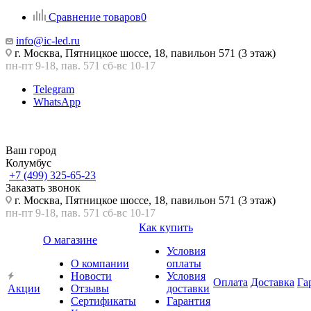
Сравнение товаров
0
info@ic-led.ru
г. Москва, Пятницкое шоссе, 18, павильон 571 (3 этаж)
пн-пт 9-18, пав. 571 сб-вс 10-17
Telegram
WhatsApp
Ваш город
Колумбус
+7 (499) 325-65-23
Заказать звонок
г. Москва, Пятницкое шоссе, 18, павильон 571 (3 этаж)
пн-пт 9-18, пав. 571 сб-вс 10-17
Как купить
О магазине
Условия
О компании
оплаты
Новости
Условия
Оплата
Доставка
Га
Акции
Отзывы
доставки
Сертификаты
Гарантия