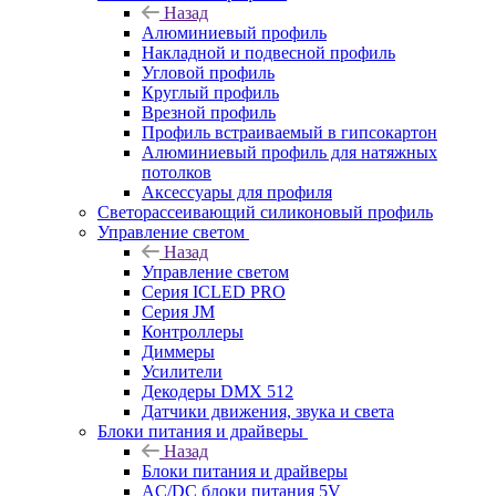
Назад
Алюминиевый профиль
Накладной и подвесной профиль
Угловой профиль
Круглый профиль
Врезной профиль
Профиль встраиваемый в гипсокартон
Алюминиевый профиль для натяжных
потолков
Аксессуары для профиля
Светорассеивающий силиконовый профиль
Управление светом
Назад
Управление светом
Серия ICLED PRO
Серия JM
Контроллеры
Диммеры
Усилители
Декодеры DMX 512
Датчики движения, звука и света
Блоки питания и драйверы
Назад
Блоки питания и драйверы
AC/DC блоки питания 5V