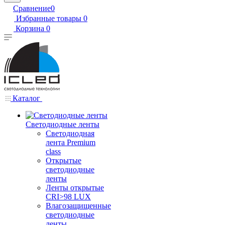
Сравнение
0
Избранные товары
0
Корзина
0
Каталог
Светодиодные ленты
Светодиодная
лента Premium
class
Открытые
светодиодные
ленты
Ленты открытые
CRI>98 LUX
Влагозащищенные
светодиодные
ленты