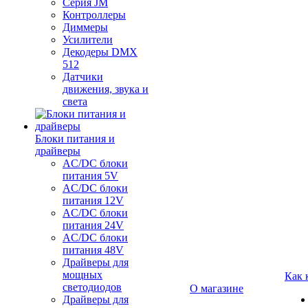
Серия JM
Контроллеры
Диммеры
Усилители
Декодеры DMX
512
Датчики
движения, звука и
света
Блоки питания и
драйверы
AC/DC блоки
питания 5V
AC/DC блоки
питания 12V
AC/DC блоки
питания 24V
AC/DC блоки
питания 48V
Драйверы для
мощных
Как 
светодиодов
О магазине
Драйверы для