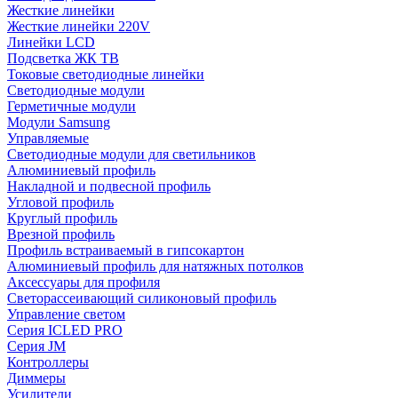
Жесткие линейки
Жесткие линейки 220V
Линейки LCD
Подсветка ЖК ТВ
Токовые светодиодные линейки
Светодиодные модули
Герметичные модули
Модули Samsung
Управляемые
Светодиодные модули для светильников
Алюминиевый профиль
Накладной и подвесной профиль
Угловой профиль
Круглый профиль
Врезной профиль
Профиль встраиваемый в гипсокартон
Алюминиевый профиль для натяжных потолков
Аксессуары для профиля
Светорассеивающий силиконовый профиль
Управление светом
Серия ICLED PRO
Серия JM
Контроллеры
Диммеры
Усилители