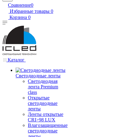
Сравнение
0
Избранные товары
0
Корзина
0
Каталог
Светодиодные ленты
Светодиодная
лента Premium
class
Открытые
светодиодные
ленты
Ленты открытые
CRI>98 LUX
Влагозащищенные
светодиодные
ленты