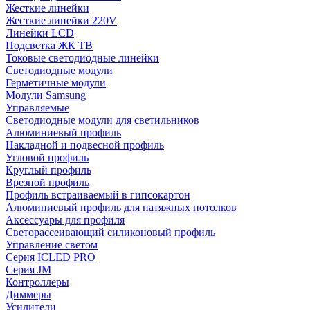
Жесткие линейки
Жесткие линейки 220V
Линейки LCD
Подсветка ЖК ТВ
Токовые светодиодные линейки
Светодиодные модули
Герметичные модули
Модули Samsung
Управляемые
Светодиодные модули для светильников
Алюминиевый профиль
Накладной и подвесной профиль
Угловой профиль
Круглый профиль
Врезной профиль
Профиль встраиваемый в гипсокартон
Алюминиевый профиль для натяжных потолков
Аксессуары для профиля
Светорассеивающий силиконовый профиль
Управление светом
Серия ICLED PRO
Серия JM
Контроллеры
Диммеры
Усилители