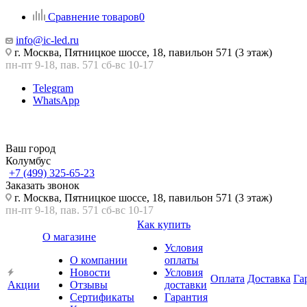
Сравнение товаров
0
info@ic-led.ru
г. Москва, Пятницкое шоссе, 18, павильон 571 (3 этаж)
пн-пт 9-18, пав. 571 сб-вс 10-17
Telegram
WhatsApp
Ваш город
Колумбус
+7 (499) 325-65-23
Заказать звонок
г. Москва, Пятницкое шоссе, 18, павильон 571 (3 этаж)
пн-пт 9-18, пав. 571 сб-вс 10-17
Как купить
О магазине
Условия
О компании
оплаты
Новости
Условия
Оплата
Доставка
Га
Акции
Отзывы
доставки
Сертификаты
Гарантия