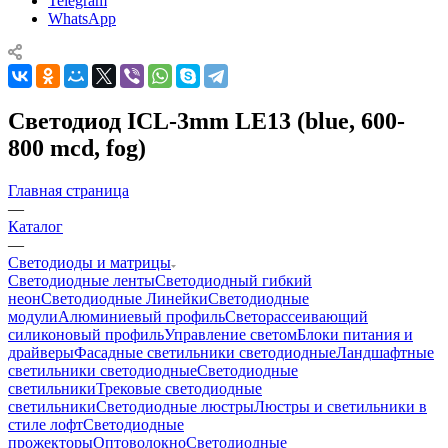
Telegram
WhatsApp
Светодиод ICL-3mm LE13 (blue, 600-
800 mcd, fog)
Главная страница
—
Каталог
—
Светодиоды и матрицы
Светодиодные ленты
Светодиодный гибкий
неон
Светодиодные Линейки
Светодиодные
модули
Алюминиевый профиль
Светорассеивающий
силиконовый профиль
Управление светом
Блоки питания и
драйверы
Фасадные светильники светодиодные
Ландшафтные
светильники светодиодные
Светодиодные
светильники
Трековые светодиодные
светильники
Светодиодные люстры
Люстры и светильники в
стиле лофт
Светодиодные
прожекторы
Оптоволокно
Светодиодные