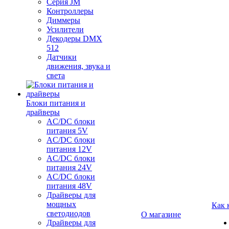
Серия JM
Контроллеры
Диммеры
Усилители
Декодеры DMX
512
Датчики
движения, звука и
света
Блоки питания и
драйверы
AC/DC блоки
питания 5V
AC/DC блоки
питания 12V
AC/DC блоки
питания 24V
AC/DC блоки
питания 48V
Драйверы для
мощных
Как 
светодиодов
О магазине
Драйверы для