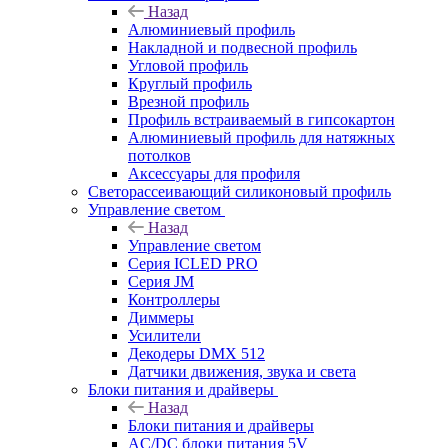
Назад
Алюминиевый профиль
Накладной и подвесной профиль
Угловой профиль
Круглый профиль
Врезной профиль
Профиль встраиваемый в гипсокартон
Алюминиевый профиль для натяжных
потолков
Аксессуары для профиля
Светорассеивающий силиконовый профиль
Управление светом
Назад
Управление светом
Серия ICLED PRO
Серия JM
Контроллеры
Диммеры
Усилители
Декодеры DMX 512
Датчики движения, звука и света
Блоки питания и драйверы
Назад
Блоки питания и драйверы
AC/DC блоки питания 5V