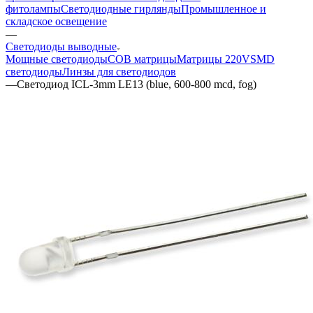
фитолампы
Светодиодные гирлянды
Промышленное и
складское освещение
—
Светодиоды выводные
Мощные светодиоды
COB матрицы
Матрицы 220V
SMD
светодиоды
Линзы для светодиодов
—
Светодиод ICL-3mm LE13 (blue, 600-800 mcd, fog)