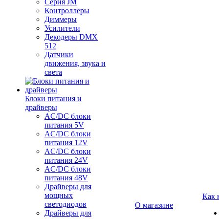
Серия JM
Контроллеры
Диммеры
Усилители
Декодеры DMX
512
Датчики
движения, звука и
света
Блоки питания и
драйверы
AC/DC блоки
питания 5V
AC/DC блоки
питания 12V
AC/DC блоки
питания 24V
AC/DC блоки
питания 48V
Драйверы для
мощных
Как 
светодиодов
О магазине
Драйверы для