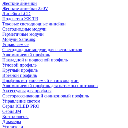
Жесткие линейки
Жесткие линейки 220V
Линейки LCD
Подсветка ЖК ТВ
Токовые светодиодные линейки
Светодиодные модули
Герметичные модули
Модули Samsung
Управляемые
Светодиодные модули для светильников
Алюминиевый профиль
Накладной и подвесной профиль
Угловой профиль
Круглый профиль
Врезной профиль
Профиль встраиваемый в гипсокартон
Алюминиевый профиль для натяжных потолков
Аксессуары для профиля
Светорассеивающий силиконовый профиль
Управление светом
Серия ICLED PRO
Серия JM
Контроллеры
Диммеры
Усилители