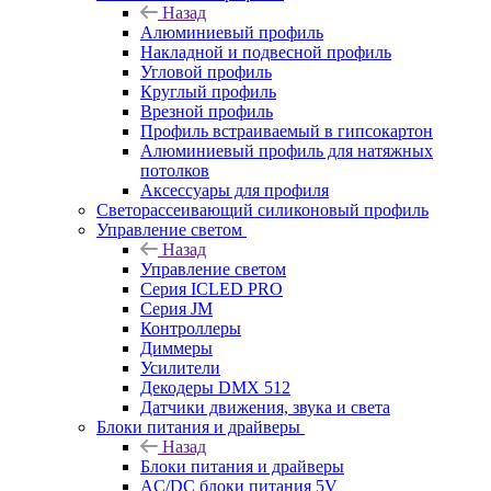
Назад
Алюминиевый профиль
Накладной и подвесной профиль
Угловой профиль
Круглый профиль
Врезной профиль
Профиль встраиваемый в гипсокартон
Алюминиевый профиль для натяжных
потолков
Аксессуары для профиля
Светорассеивающий силиконовый профиль
Управление светом
Назад
Управление светом
Серия ICLED PRO
Серия JM
Контроллеры
Диммеры
Усилители
Декодеры DMX 512
Датчики движения, звука и света
Блоки питания и драйверы
Назад
Блоки питания и драйверы
AC/DC блоки питания 5V