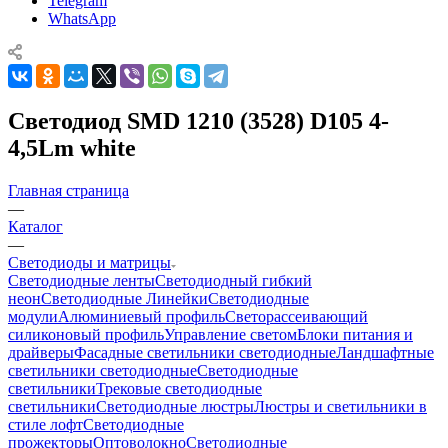
Telegram
WhatsApp
Светодиод SMD 1210 (3528) D105 4-
4,5Lm white
Главная страница
—
Каталог
—
Светодиоды и матрицы
Светодиодные ленты
Светодиодный гибкий
неон
Светодиодные Линейки
Светодиодные
модули
Алюминиевый профиль
Светорассеивающий
силиконовый профиль
Управление светом
Блоки питания и
драйверы
Фасадные светильники светодиодные
Ландшафтные
светильники светодиодные
Светодиодные
светильники
Трековые светодиодные
светильники
Светодиодные люстры
Люстры и светильники в
стиле лофт
Светодиодные
прожекторы
Оптоволокно
Светодиодные