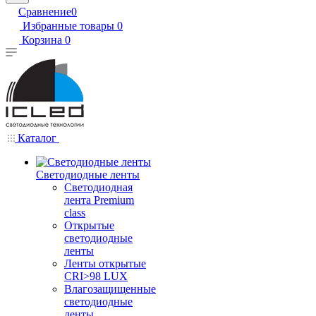
Сравнение
0
Избранные товары
0
Корзина
0
Каталог
Светодиодные ленты
Светодиодная
лента Premium
class
Открытые
светодиодные
ленты
Ленты открытые
CRI>98 LUX
Влагозащищенные
светодиодные
ленты