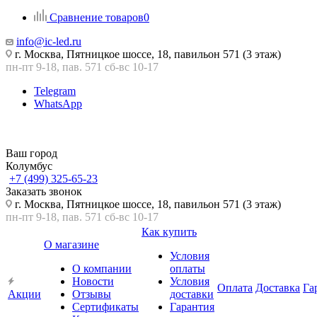
Сравнение товаров
0
info@ic-led.ru
г. Москва, Пятницкое шоссе, 18, павильон 571 (3 этаж)
пн-пт 9-18, пав. 571 сб-вс 10-17
Telegram
WhatsApp
Ваш город
Колумбус
+7 (499) 325-65-23
Заказать звонок
г. Москва, Пятницкое шоссе, 18, павильон 571 (3 этаж)
пн-пт 9-18, пав. 571 сб-вс 10-17
Как купить
О магазине
Условия
О компании
оплаты
Новости
Условия
Оплата
Доставка
Га
Акции
Отзывы
доставки
Сертификаты
Гарантия