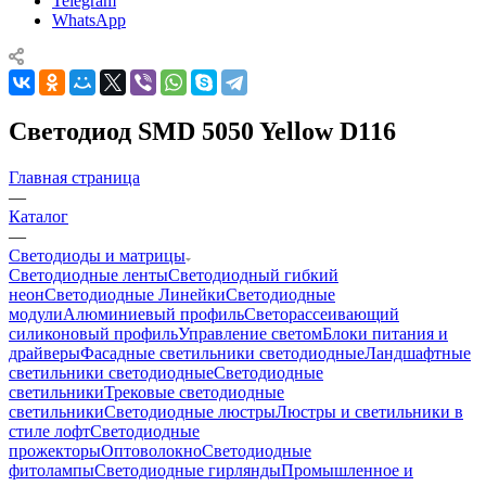
Telegram
WhatsApp
Светодиод SMD 5050 Yellow D116
Главная страница
—
Каталог
—
Светодиоды и матрицы
Светодиодные ленты
Светодиодный гибкий
неон
Светодиодные Линейки
Светодиодные
модули
Алюминиевый профиль
Светорассеивающий
силиконовый профиль
Управление светом
Блоки питания и
драйверы
Фасадные светильники светодиодные
Ландшафтные
светильники светодиодные
Светодиодные
светильники
Трековые светодиодные
светильники
Светодиодные люстры
Люстры и светильники в
стиле лофт
Светодиодные
прожекторы
Оптоволокно
Светодиодные
фитолампы
Светодиодные гирлянды
Промышленное и