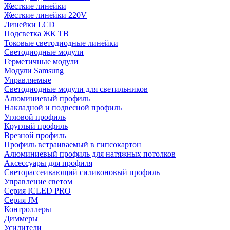
Жесткие линейки
Жесткие линейки 220V
Линейки LCD
Подсветка ЖК ТВ
Токовые светодиодные линейки
Светодиодные модули
Герметичные модули
Модули Samsung
Управляемые
Светодиодные модули для светильников
Алюминиевый профиль
Накладной и подвесной профиль
Угловой профиль
Круглый профиль
Врезной профиль
Профиль встраиваемый в гипсокартон
Алюминиевый профиль для натяжных потолков
Аксессуары для профиля
Светорассеивающий силиконовый профиль
Управление светом
Серия ICLED PRO
Серия JM
Контроллеры
Диммеры
Усилители