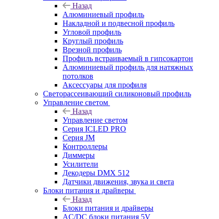
Назад
Алюминиевый профиль
Накладной и подвесной профиль
Угловой профиль
Круглый профиль
Врезной профиль
Профиль встраиваемый в гипсокартон
Алюминиевый профиль для натяжных
потолков
Аксессуары для профиля
Светорассеивающий силиконовый профиль
Управление светом
Назад
Управление светом
Серия ICLED PRO
Серия JM
Контроллеры
Диммеры
Усилители
Декодеры DMX 512
Датчики движения, звука и света
Блоки питания и драйверы
Назад
Блоки питания и драйверы
AC/DC блоки питания 5V