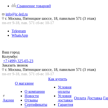
Сравнение товаров
0
info@ic-led.ru
г. Москва, Пятницкое шоссе, 18, павильон 571 (3 этаж)
пн-пт 9-18, пав. 571 сб-вс 10-17
Telegram
WhatsApp
Ваш город
Колумбус
+7 (499) 325-65-23
Заказать звонок
г. Москва, Пятницкое шоссе, 18, павильон 571 (3 этаж)
пн-пт 9-18, пав. 571 сб-вс 10-17
Как купить
О магазине
Условия
О компании
оплаты
Новости
Условия
Оплата
Доставка
Га
Акции
Отзывы
доставки
Сертификаты
Гарантия