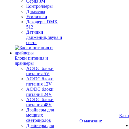
Серия JM
Контроллеры
Диммеры
Усилители
Декодеры DMX
512
Датчики
движения, звука и
света
Блоки питания и
драйверы
AC/DC блоки
питания 5V
AC/DC блоки
питания 12V
AC/DC блоки
питания 24V
AC/DC блоки
питания 48V
Драйверы для
мощных
Как 
светодиодов
О магазине
Драйверы для