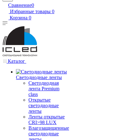
Сравнение
0
Избранные товары
0
Корзина
0
Каталог
Светодиодные ленты
Светодиодная
лента Premium
class
Открытые
светодиодные
ленты
Ленты открытые
CRI>98 LUX
Влагозащищенные
светодиодные
ленты