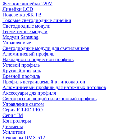
Жесткие линейки 220V
Линейки LCD
Подсветка ЖК ТВ
Токовые светодиодные линейки
Светодиодные модули
Герметичные модули
Модули Samsung
Управляемые
Светодиодные модули для светильников
Алюминиевый профиль
Накладной и подвесной профиль
Угловой профиль
Круглый профиль
Врезной профиль
Профиль встраиваемый в гипсокартон
Алюминиевый профиль для натяжных потолков
Аксессуары для профиля
Светорассеивающий силиконовый профиль
Управление светом
Серия ICLED PRO
Серия JM
Контроллеры
Диммеры
Усилители
Декодеры DMX 512