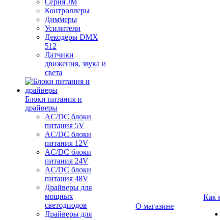
Серия JM
Контроллеры
Диммеры
Усилители
Декодеры DMX
512
Датчики
движения, звука и
света
Блоки питания и
драйверы
AC/DC блоки
питания 5V
AC/DC блоки
питания 12V
AC/DC блоки
питания 24V
AC/DC блоки
питания 48V
Драйверы для
мощных
Как 
светодиодов
О магазине
Драйверы для