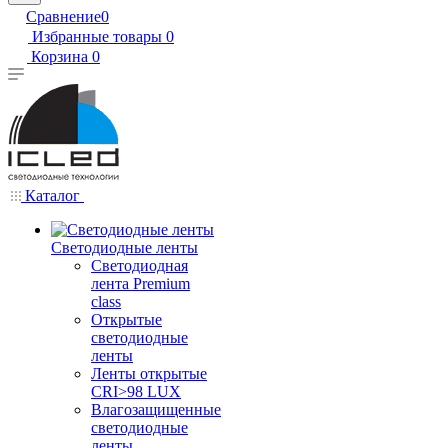
Сравнение
0
Избранные товары
0
Корзина
0
Каталог
Светодиодные ленты
Светодиодная
лента Premium
class
Открытые
светодиодные
ленты
Ленты открытые
CRI>98 LUX
Влагозащищенные
светодиодные
ленты