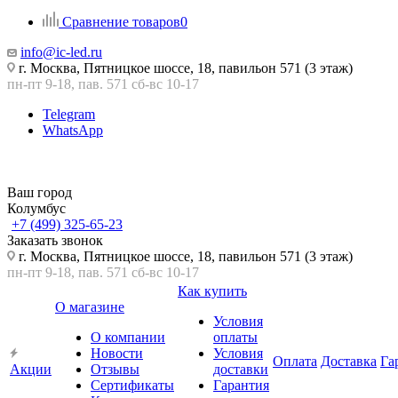
Сравнение товаров
0
info@ic-led.ru
г. Москва, Пятницкое шоссе, 18, павильон 571 (3 этаж)
пн-пт 9-18, пав. 571 сб-вс 10-17
Telegram
WhatsApp
Ваш город
Колумбус
+7 (499) 325-65-23
Заказать звонок
г. Москва, Пятницкое шоссе, 18, павильон 571 (3 этаж)
пн-пт 9-18, пав. 571 сб-вс 10-17
Как купить
О магазине
Условия
О компании
оплаты
Новости
Условия
Оплата
Доставка
Га
Акции
Отзывы
доставки
Сертификаты
Гарантия