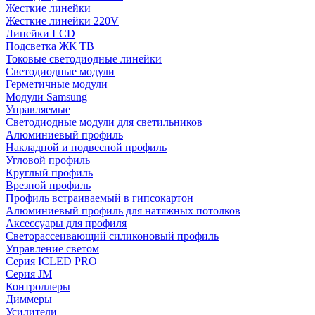
Жесткие линейки
Жесткие линейки 220V
Линейки LCD
Подсветка ЖК ТВ
Токовые светодиодные линейки
Светодиодные модули
Герметичные модули
Модули Samsung
Управляемые
Светодиодные модули для светильников
Алюминиевый профиль
Накладной и подвесной профиль
Угловой профиль
Круглый профиль
Врезной профиль
Профиль встраиваемый в гипсокартон
Алюминиевый профиль для натяжных потолков
Аксессуары для профиля
Светорассеивающий силиконовый профиль
Управление светом
Серия ICLED PRO
Серия JM
Контроллеры
Диммеры
Усилители