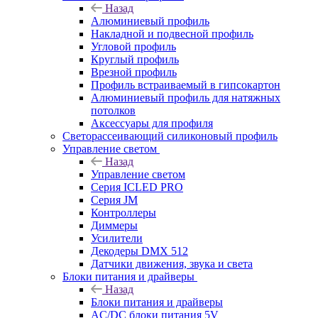
Назад
Алюминиевый профиль
Накладной и подвесной профиль
Угловой профиль
Круглый профиль
Врезной профиль
Профиль встраиваемый в гипсокартон
Алюминиевый профиль для натяжных
потолков
Аксессуары для профиля
Светорассеивающий силиконовый профиль
Управление светом
Назад
Управление светом
Серия ICLED PRO
Серия JM
Контроллеры
Диммеры
Усилители
Декодеры DMX 512
Датчики движения, звука и света
Блоки питания и драйверы
Назад
Блоки питания и драйверы
AC/DC блоки питания 5V