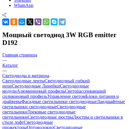
Telegram
WhatsApp
Мощный светодиод 3W RGB emitter
D192
Главная страница
—
Каталог
—
Светодиоды и матрицы
Светодиодные ленты
Светодиодный гибкий
неон
Светодиодные Линейки
Светодиодные
модули
Алюминиевый профиль
Светорассеивающий
силиконовый профиль
Управление светом
Блоки питания и
драйверы
Фасадные светильники светодиодные
Ландшафтные
светильники светодиодные
Светодиодные
светильники
Трековые светодиодные
светильники
Светодиодные люстры
Люстры и светильники в
стиле лофт
Светодиодные
прожекторы
Оптоволокно
Светодиодные