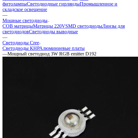
фитолампы
Светодиодные гирлянды
Промышленное и
складское освещение
—
Мощные светодиоды
COB матрицы
Матрицы 220V
SMD светодиоды
Линзы для
светодиодов
Светодиоды выводные
—
Светодиоды Cree
Светодиоды КНР
Алюминиевые платы
—
Мощный светодиод 3W RGB emitter D192