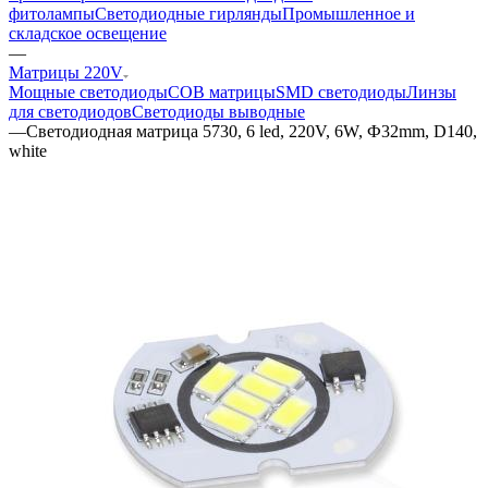
фитолампы
Светодиодные гирлянды
Промышленное и
складское освещение
—
Матрицы 220V
Мощные светодиоды
COB матрицы
SMD светодиоды
Линзы
для светодиодов
Светодиоды выводные
—
Светодиодная матрица 5730, 6 led, 220V, 6W, Ф32mm, D140,
white