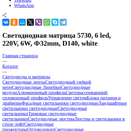
Telegram
WhatsApp
Светодиодная матрица 5730, 6 led,
220V, 6W, Ф32mm, D140, white
Главная страница
—
Каталог
—
Светодиоды и матрицы
Светодиодные ленты
Светодиодный гибкий
неон
Светодиодные Линейки
Светодиодные
модули
Алюминиевый профиль
Светорассеивающий
силиконовый профиль
Управление светом
Блоки питания и
драйверы
Фасадные светильники светодиодные
Ландшафтные
светильники светодиодные
Светодиодные
светильники
Трековые светодиодные
светильники
Светодиодные люстры
Люстры и светильники в
стиле лофт
Светодиодные
прожекторы
Оптоволокно
Светодиодные