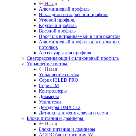
Назад
Алюминиевый профиль
Накладной и подвесной профиль
Угловой профиль
Круглый профиль
Врезной профиль
Профиль встраиваемый в гипсокартон
Алюминиевый профиль для натяжных
потолков
Аксессуары для профиля
Светорассеивающий силиконовый профиль
Управление светом
Назад
Управление светом
Серия ICLED PRO
Серия JM
Контроллеры
Диммеры
Усилители
Декодеры DMX 512
Датчики движения, звука и света
Блоки питания и драйверы
Назад
Блоки питания и драйверы
AC/DC блоки питания 5V