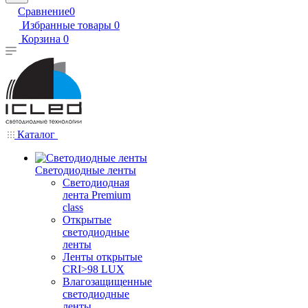
Сравнение
0
Избранные товары
0
Корзина
0
Каталог
Светодиодные ленты
Светодиодная
лента Premium
class
Открытые
светодиодные
ленты
Ленты открытые
CRI>98 LUX
Влагозащищенные
светодиодные
ленты