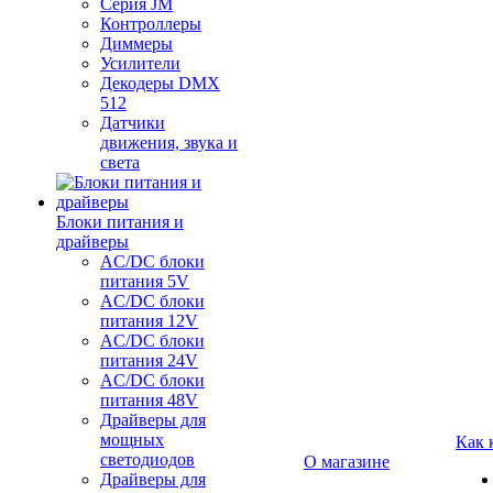
Серия JM
Контроллеры
Диммеры
Усилители
Декодеры DMX
512
Датчики
движения, звука и
света
Блоки питания и
драйверы
AC/DC блоки
питания 5V
AC/DC блоки
питания 12V
AC/DC блоки
питания 24V
AC/DC блоки
питания 48V
Драйверы для
мощных
Как 
светодиодов
О магазине
Драйверы для