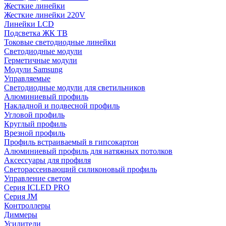
Жесткие линейки
Жесткие линейки 220V
Линейки LCD
Подсветка ЖК ТВ
Токовые светодиодные линейки
Светодиодные модули
Герметичные модули
Модули Samsung
Управляемые
Светодиодные модули для светильников
Алюминиевый профиль
Накладной и подвесной профиль
Угловой профиль
Круглый профиль
Врезной профиль
Профиль встраиваемый в гипсокартон
Алюминиевый профиль для натяжных потолков
Аксессуары для профиля
Светорассеивающий силиконовый профиль
Управление светом
Серия ICLED PRO
Серия JM
Контроллеры
Диммеры
Усилители