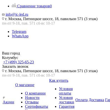
Сравнение товаров
0
info@ic-led.ru
г. Москва, Пятницкое шоссе, 18, павильон 571 (3 этаж)
пн-пт 9-18, пав. 571 сб-вс 10-17
Telegram
WhatsApp
Ваш город
Колумбус
+7 (499) 325-65-23
Заказать звонок
г. Москва, Пятницкое шоссе, 18, павильон 571 (3 этаж)
пн-пт 9-18, пав. 571 сб-вс 10-17
Как купить
О магазине
Условия
О компании
оплаты
Новости
Условия
Оплата
Доставка
Га
Акции
Отзывы
доставки
Сертификаты
Гарантия