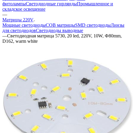
фитолампы
Светодиодные гирлянды
Промышленное и
складское освещение
—
Матрицы 220V
Мощные светодиоды
COB матрицы
SMD светодиоды
Линзы
для светодиодов
Светодиоды выводные
—
Светодиодная матрица 5730, 20 led, 220V, 10W, Ф80mm,
D162, warm white