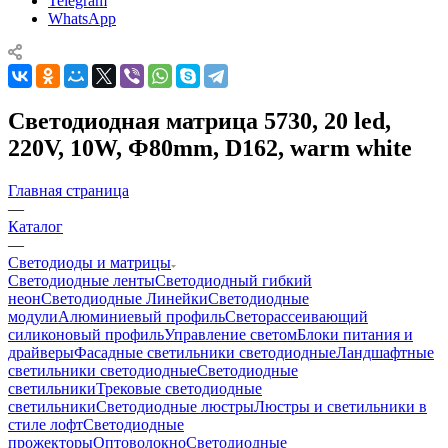
Telegram
WhatsApp
Светодиодная матрица 5730, 20 led,
220V, 10W, Ф80mm, D162, warm white
Главная страница
—
Каталог
—
Светодиоды и матрицы
Светодиодные ленты
Светодиодный гибкий
неон
Светодиодные Линейки
Светодиодные
модули
Алюминиевый профиль
Светорассеивающий
силиконовый профиль
Управление светом
Блоки питания и
драйверы
Фасадные светильники светодиодные
Ландшафтные
светильники светодиодные
Светодиодные
светильники
Трековые светодиодные
светильники
Светодиодные люстры
Люстры и светильники в
стиле лофт
Светодиодные
прожекторы
Оптоволокно
Светодиодные