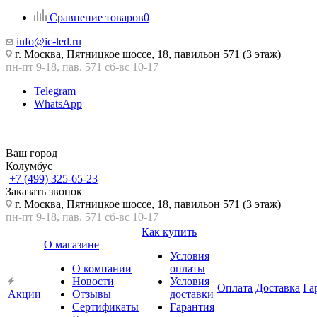
Сравнение товаров
0
info@ic-led.ru
г. Москва, Пятницкое шоссе, 18, павильон 571 (3 этаж)
пн-пт 9-18, пав. 571 сб-вс 10-17
Telegram
WhatsApp
Ваш город
Колумбус
+7 (499) 325-65-23
Заказать звонок
г. Москва, Пятницкое шоссе, 18, павильон 571 (3 этаж)
пн-пт 9-18, пав. 571 сб-вс 10-17
Как купить
О магазине
Условия
О компании
оплаты
Новости
Условия
Оплата
Доставка
Га
Акции
Отзывы
доставки
Сертификаты
Гарантия