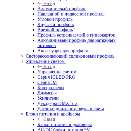
Назад
Алюминиевый профиль
Накладной и подвесной профиль
Угловой профиль
Круглый профиль
Врезной профиль
Профиль встраиваемый в гипсокартон
Алюминиевый профиль для натяжных
потолков
Аксессуары для профиля
Светорассеивающий силиконовый профиль
Управление светом
Назад
Управление светом
Серия ICLED PRO
Серия JM
Контроллеры
Диммеры
Усилители
Декодеры DMX 512
Датчики движения, звука и света
Блоки питания и драйверы
Назад
Блоки питания и драйверы
AC/DC блоки питания 5V