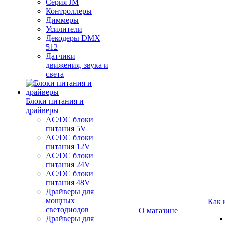
Серия JM
Контроллеры
Диммеры
Усилители
Декодеры DMX
512
Датчики
движения, звука и
света
Блоки питания и
драйверы
AC/DC блоки
питания 5V
AC/DC блоки
питания 12V
AC/DC блоки
питания 24V
AC/DC блоки
питания 48V
Драйверы для
мощных
Как 
светодиодов
О магазине
Драйверы для