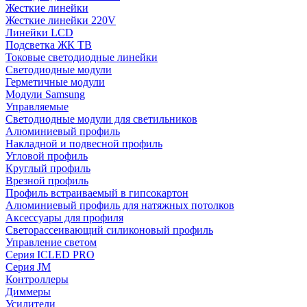
Жесткие линейки
Жесткие линейки 220V
Линейки LCD
Подсветка ЖК ТВ
Токовые светодиодные линейки
Светодиодные модули
Герметичные модули
Модули Samsung
Управляемые
Светодиодные модули для светильников
Алюминиевый профиль
Накладной и подвесной профиль
Угловой профиль
Круглый профиль
Врезной профиль
Профиль встраиваемый в гипсокартон
Алюминиевый профиль для натяжных потолков
Аксессуары для профиля
Светорассеивающий силиконовый профиль
Управление светом
Серия ICLED PRO
Серия JM
Контроллеры
Диммеры
Усилители