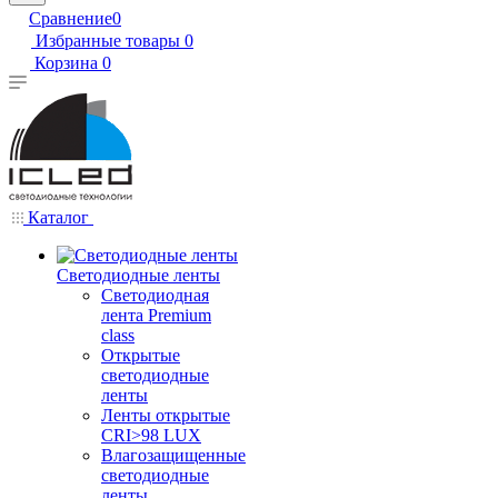
Сравнение
0
Избранные товары
0
Корзина
0
Каталог
Светодиодные ленты
Светодиодная
лента Premium
class
Открытые
светодиодные
ленты
Ленты открытые
CRI>98 LUX
Влагозащищенные
светодиодные
ленты