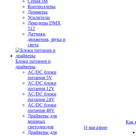
Серия JM
Контроллеры
Диммеры
Усилители
Декодеры DMX
512
Датчики
движения, звука и
света
Блоки питания и
драйверы
AC/DC блоки
питания 5V
AC/DC блоки
питания 12V
AC/DC блоки
питания 24V
AC/DC блоки
питания 48V
Драйверы для
мощных
Как 
светодиодов
О магазине
Драйверы для