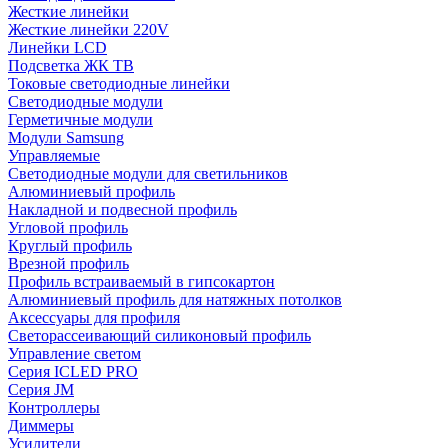
Жесткие линейки
Жесткие линейки 220V
Линейки LCD
Подсветка ЖК ТВ
Токовые светодиодные линейки
Светодиодные модули
Герметичные модули
Модули Samsung
Управляемые
Светодиодные модули для светильников
Алюминиевый профиль
Накладной и подвесной профиль
Угловой профиль
Круглый профиль
Врезной профиль
Профиль встраиваемый в гипсокартон
Алюминиевый профиль для натяжных потолков
Аксессуары для профиля
Светорассеивающий силиконовый профиль
Управление светом
Серия ICLED PRO
Серия JM
Контроллеры
Диммеры
Усилители