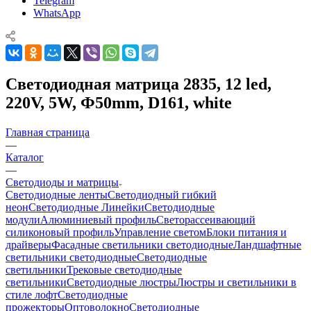
Telegram
WhatsApp
Светодиодная матрица 2835, 12 led,
220V, 5W, Ф50mm, D161, white
Главная страница
—
Каталог
—
Светодиоды и матрицы
Светодиодные ленты
Светодиодный гибкий
неон
Светодиодные Линейки
Светодиодные
модули
Алюминиевый профиль
Светорассеивающий
силиконовый профиль
Управление светом
Блоки питания и
драйверы
Фасадные светильники светодиодные
Ландшафтные
светильники светодиодные
Светодиодные
светильники
Трековые светодиодные
светильники
Светодиодные люстры
Люстры и светильники в
стиле лофт
Светодиодные
прожекторы
Оптоволокно
Светодиодные