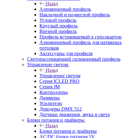
Назад
Алюминиевый профиль
Накладной и подвесной профиль
Угловой профиль
Круглый профиль
Врезной профиль
Профиль встраиваемый в гипсокартон
Алюминиевый профиль для натяжных
потолков
Аксессуары для профиля
Светорассеивающий силиконовый профиль
Управление светом
Назад
Управление светом
Серия ICLED PRO
Серия JM
Контроллеры
Диммеры
Усилители
Декодеры DMX 512
Датчики движения, звука и света
Блоки питания и драйверы
Назад
Блоки питания и драйверы
AC/DC блоки питания 5V