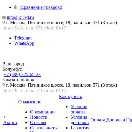
Сравнение товаров
0
info@ic-led.ru
г. Москва, Пятницкое шоссе, 18, павильон 571 (3 этаж)
пн-пт 9-18, пав. 571 сб-вс 10-17
Telegram
WhatsApp
Ваш город
Колумбус
+7 (499) 325-65-23
Заказать звонок
г. Москва, Пятницкое шоссе, 18, павильон 571 (3 этаж)
пн-пт 9-18, пав. 571 сб-вс 10-17
Как купить
О магазине
Условия
О компании
оплаты
Новости
Условия
Оплата
Доставка
Га
Акции
Отзывы
доставки
Сертификаты
Гарантия