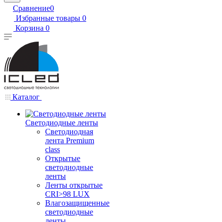
Сравнение
0
Избранные товары
0
Корзина
0
Каталог
Светодиодные ленты
Светодиодная
лента Premium
class
Открытые
светодиодные
ленты
Ленты открытые
CRI>98 LUX
Влагозащищенные
светодиодные
ленты