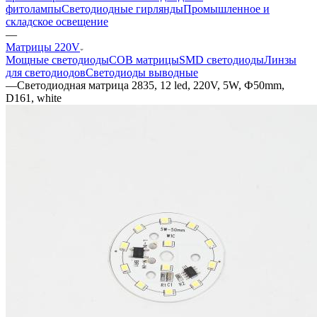
фитолампы
Светодиодные гирлянды
Промышленное и
складское освещение
—
Матрицы 220V
Мощные светодиоды
COB матрицы
SMD светодиоды
Линзы
для светодиодов
Светодиоды выводные
—
Светодиодная матрица 2835, 12 led, 220V, 5W, Ф50mm,
D161, white