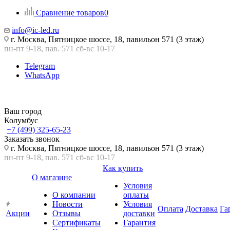
Сравнение товаров
0
info@ic-led.ru
г. Москва, Пятницкое шоссе, 18, павильон 571 (3 этаж)
пн-пт 9-18, пав. 571 сб-вс 10-17
Telegram
WhatsApp
Ваш город
Колумбус
+7 (499) 325-65-23
Заказать звонок
г. Москва, Пятницкое шоссе, 18, павильон 571 (3 этаж)
пн-пт 9-18, пав. 571 сб-вс 10-17
Как купить
О магазине
Условия
О компании
оплаты
Новости
Условия
Оплата
Доставка
Га
Акции
Отзывы
доставки
Сертификаты
Гарантия