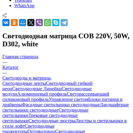
Telegram
WhatsApp
Светодиодная матрица COB 220V, 50W,
D302, white
Главная страница
—
Каталог
—
Светодиоды и матрицы
Светодиодные ленты
Светодиодный гибкий
неон
Светодиодные Линейки
Светодиодные
модули
Алюминиевый профиль
Светорассеивающий
силиконовый профиль
Управление светом
Блоки питания и
драйверы
Фасадные светильники светодиодные
Ландшафтные
светильники светодиодные
Светодиодные
светильники
Трековые светодиодные
светильники
Светодиодные люстры
Люстры и светильники в
стиле лофт
Светодиодные
прожекторы
Оптоволокно
Светодиодные