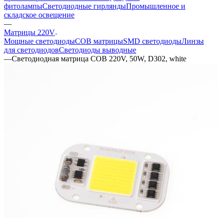
фитолампы
Светодиодные гирлянды
Промышленное и
складское освещение
—
Матрицы 220V
Мощные светодиоды
COB матрицы
SMD светодиоды
Линзы
для светодиодов
Светодиоды выводные
—
Светодиодная матрица COB 220V, 50W, D302, white