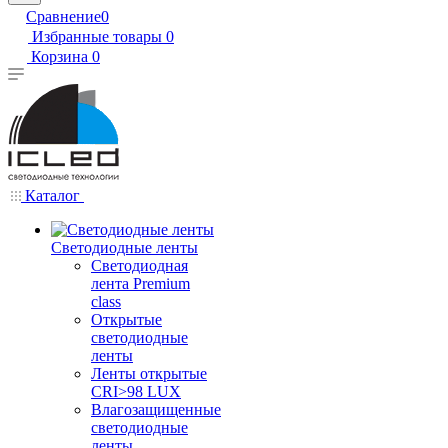
Сравнение
0
Избранные товары
0
Корзина
0
Каталог
Светодиодные ленты
Светодиодная
лента Premium
class
Открытые
светодиодные
ленты
Ленты открытые
CRI>98 LUX
Влагозащищенные
светодиодные
ленты