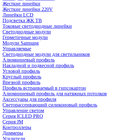
Жесткие линейки
Жесткие линейки 220V
Линейки LCD
Подсветка ЖК ТВ
Токовые светодиодные линейки
Светодиодные модули
Герметичные модули
Модули Samsung
Управляемые
Светодиодные модули для светильников
Алюминиевый профиль
Накладной и подвесной профиль
Угловой профиль
Круглый профиль
Врезной профиль
Профиль встраиваемый в гипсокартон
Алюминиевый профиль для натяжных потолков
Аксессуары для профиля
Светорассеивающий силиконовый профиль
Управление светом
Серия ICLED PRO
Серия JM
Контроллеры
Диммеры
Усилители