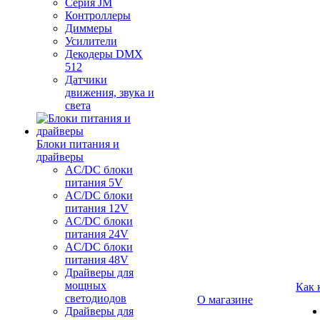
Серия JM
Контроллеры
Диммеры
Усилители
Декодеры DMX
512
Датчики
движения, звука и
света
Блоки питания и
драйверы
AC/DC блоки
питания 5V
AC/DC блоки
питания 12V
AC/DC блоки
питания 24V
AC/DC блоки
питания 48V
Драйверы для
мощных
Как 
светодиодов
О магазине
Драйверы для