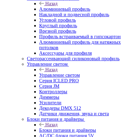
Назад
Алюминиевый профиль
Накладной и подвесной профиль
Угловой профиль
Круглый профиль
Врезной профиль
Профиль встраиваемый в гипсокартон
Алюминиевый профиль для натяжных
потолков
Аксессуары для профиля
Светорассеивающий силиконовый профиль
Управление светом
Назад
Управление светом
Серия ICLED PRO
Серия JM
Контроллеры
Диммеры
Усилители
Декодеры DMX 512
Датчики движения, звука и света
Блоки питания и драйверы
Назад
Блоки питания и драйверы
AC/DC блоки питания 5V