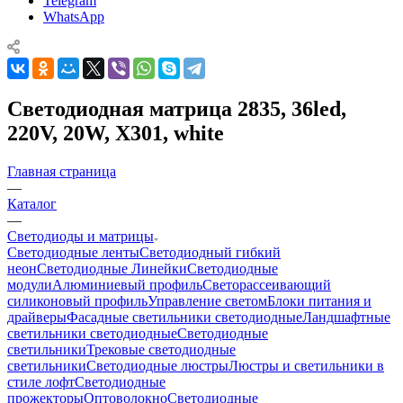
Telegram
WhatsApp
Светодиодная матрица 2835, 36led,
220V, 20W, X301, white
Главная страница
—
Каталог
—
Светодиоды и матрицы
Светодиодные ленты
Светодиодный гибкий
неон
Светодиодные Линейки
Светодиодные
модули
Алюминиевый профиль
Светорассеивающий
силиконовый профиль
Управление светом
Блоки питания и
драйверы
Фасадные светильники светодиодные
Ландшафтные
светильники светодиодные
Светодиодные
светильники
Трековые светодиодные
светильники
Светодиодные люстры
Люстры и светильники в
стиле лофт
Светодиодные
прожекторы
Оптоволокно
Светодиодные