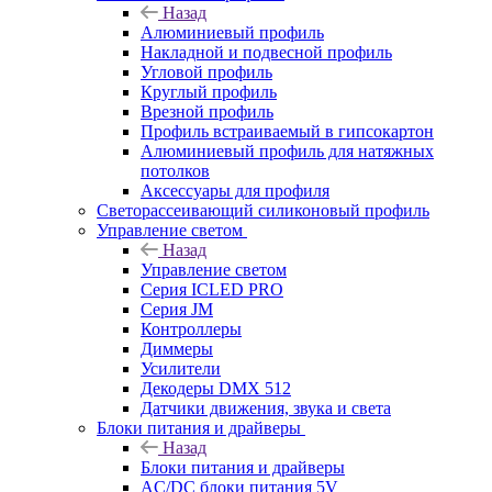
Назад
Алюминиевый профиль
Накладной и подвесной профиль
Угловой профиль
Круглый профиль
Врезной профиль
Профиль встраиваемый в гипсокартон
Алюминиевый профиль для натяжных
потолков
Аксессуары для профиля
Светорассеивающий силиконовый профиль
Управление светом
Назад
Управление светом
Серия ICLED PRO
Серия JM
Контроллеры
Диммеры
Усилители
Декодеры DMX 512
Датчики движения, звука и света
Блоки питания и драйверы
Назад
Блоки питания и драйверы
AC/DC блоки питания 5V