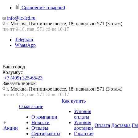
Сравнение товаров
0
info@ic-led.ru
г. Москва, Пятницкое шоссе, 18, павильон 571 (3 этаж)
пн-пт 9-18, пав. 571 сб-вс 10-17
Telegram
WhatsApp
Ваш город
Колумбус
+7 (499) 325-65-23
Заказать звонок
г. Москва, Пятницкое шоссе, 18, павильон 571 (3 этаж)
пн-пт 9-18, пав. 571 сб-вс 10-17
Как купить
О магазине
Условия
О компании
оплаты
Новости
Условия
Оплата
Доставка
Га
Акции
Отзывы
доставки
Сертификаты
Гарантия