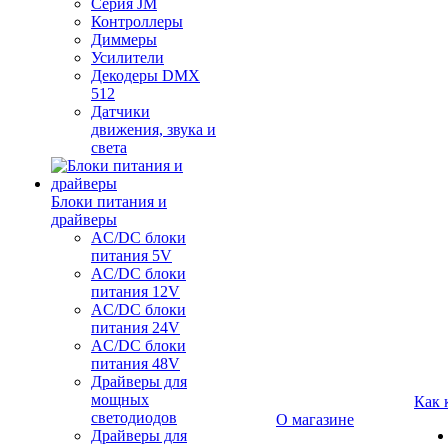
Серия JM
Контроллеры
Диммеры
Усилители
Декодеры DMX
512
Датчики
движения, звука и
света
Блоки питания и
драйверы
AC/DC блоки
питания 5V
AC/DC блоки
питания 12V
AC/DC блоки
питания 24V
AC/DC блоки
питания 48V
Драйверы для
мощных
Как 
светодиодов
О магазине
Драйверы для