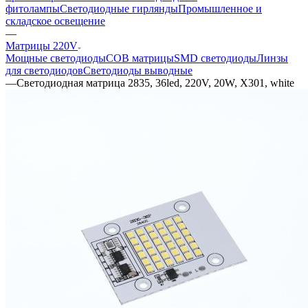
фитолампы
Светодиодные гирлянды
Промышленное и
складское освещение
—
Матрицы 220V
Мощные светодиоды
COB матрицы
SMD светодиоды
Линзы
для светодиодов
Светодиоды выводные
—
Светодиодная матрица 2835, 36led, 220V, 20W, X301, white