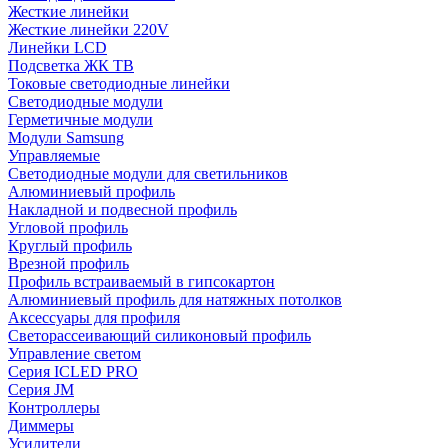
Жесткие линейки
Жесткие линейки 220V
Линейки LCD
Подсветка ЖК ТВ
Токовые светодиодные линейки
Светодиодные модули
Герметичные модули
Модули Samsung
Управляемые
Светодиодные модули для светильников
Алюминиевый профиль
Накладной и подвесной профиль
Угловой профиль
Круглый профиль
Врезной профиль
Профиль встраиваемый в гипсокартон
Алюминиевый профиль для натяжных потолков
Аксессуары для профиля
Светорассеивающий силиконовый профиль
Управление светом
Серия ICLED PRO
Серия JM
Контроллеры
Диммеры
Усилители