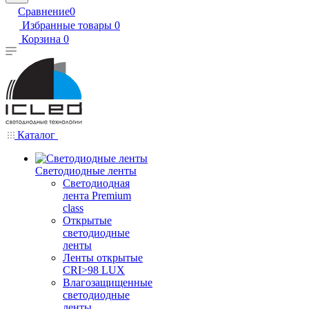
Сравнение
0
Избранные товары
0
Корзина
0
Каталог
Светодиодные ленты
Светодиодная
лента Premium
class
Открытые
светодиодные
ленты
Ленты открытые
CRI>98 LUX
Влагозащищенные
светодиодные
ленты