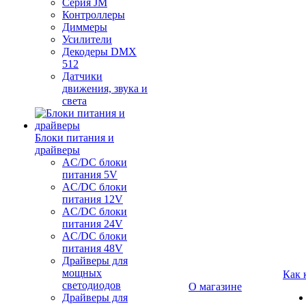
Серия JM
Контроллеры
Диммеры
Усилители
Декодеры DMX
512
Датчики
движения, звука и
света
Блоки питания и
драйверы
AC/DC блоки
питания 5V
AC/DC блоки
питания 12V
AC/DC блоки
питания 24V
AC/DC блоки
питания 48V
Драйверы для
мощных
Как 
светодиодов
О магазине
Драйверы для