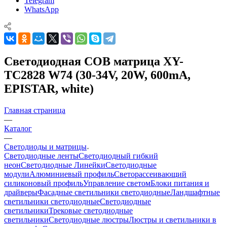
Telegram
WhatsApp
Светодиодная COB матрица XY-
TC2828 W74 (30-34V, 20W, 600mA,
EPISTAR, white)
Главная страница
—
Каталог
—
Светодиоды и матрицы
Светодиодные ленты
Светодиодный гибкий
неон
Светодиодные Линейки
Светодиодные
модули
Алюминиевый профиль
Светорассеивающий
силиконовый профиль
Управление светом
Блоки питания и
драйверы
Фасадные светильники светодиодные
Ландшафтные
светильники светодиодные
Светодиодные
светильники
Трековые светодиодные
светильники
Светодиодные люстры
Люстры и светильники в