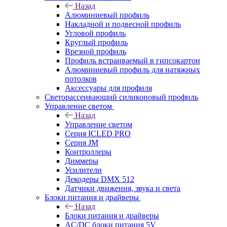
Назад
Алюминиевый профиль
Накладной и подвесной профиль
Угловой профиль
Круглый профиль
Врезной профиль
Профиль встраиваемый в гипсокартон
Алюминиевый профиль для натяжных
потолков
Аксессуары для профиля
Светорассеивающий силиконовый профиль
Управление светом
Назад
Управление светом
Серия ICLED PRO
Серия JM
Контроллеры
Диммеры
Усилители
Декодеры DMX 512
Датчики движения, звука и света
Блоки питания и драйверы
Назад
Блоки питания и драйверы
AC/DC блоки питания 5V