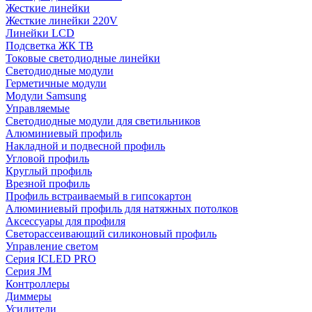
Жесткие линейки
Жесткие линейки 220V
Линейки LCD
Подсветка ЖК ТВ
Токовые светодиодные линейки
Светодиодные модули
Герметичные модули
Модули Samsung
Управляемые
Светодиодные модули для светильников
Алюминиевый профиль
Накладной и подвесной профиль
Угловой профиль
Круглый профиль
Врезной профиль
Профиль встраиваемый в гипсокартон
Алюминиевый профиль для натяжных потолков
Аксессуары для профиля
Светорассеивающий силиконовый профиль
Управление светом
Серия ICLED PRO
Серия JM
Контроллеры
Диммеры
Усилители