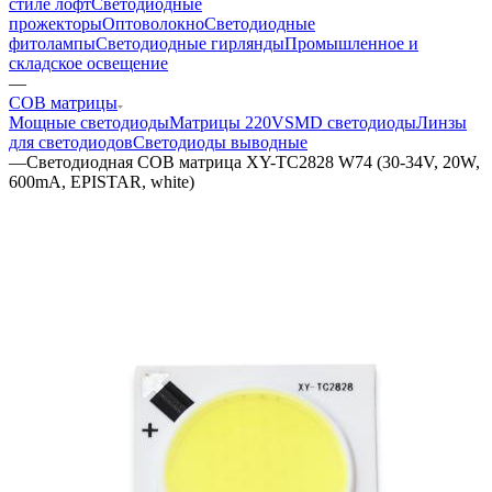
стиле лофт
Светодиодные
прожекторы
Оптоволокно
Светодиодные
фитолампы
Светодиодные гирлянды
Промышленное и
складское освещение
—
COB матрицы
Мощные светодиоды
Матрицы 220V
SMD светодиоды
Линзы
для светодиодов
Светодиоды выводные
—
Светодиодная COB матрица XY-TC2828 W74 (30-34V, 20W,
600mA, EPISTAR, white)