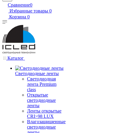
Сравнение
0
Избранные товары
0
Корзина
0
Каталог
Светодиодные ленты
Светодиодная
лента Premium
class
Открытые
светодиодные
ленты
Ленты открытые
CRI>98 LUX
Влагозащищенные
светодиодные
ленты