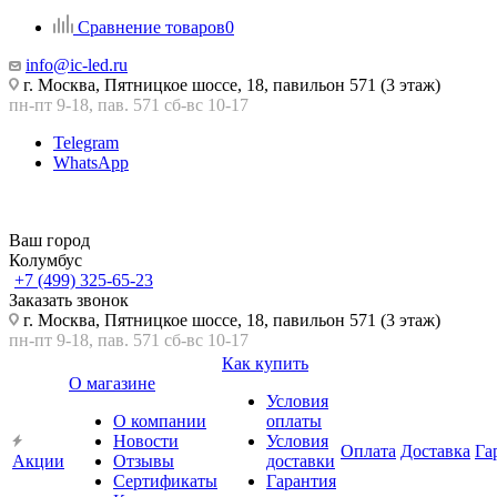
Сравнение товаров
0
info@ic-led.ru
г. Москва, Пятницкое шоссе, 18, павильон 571 (3 этаж)
пн-пт 9-18, пав. 571 сб-вс 10-17
Telegram
WhatsApp
Ваш город
Колумбус
+7 (499) 325-65-23
Заказать звонок
г. Москва, Пятницкое шоссе, 18, павильон 571 (3 этаж)
пн-пт 9-18, пав. 571 сб-вс 10-17
Как купить
О магазине
Условия
О компании
оплаты
Новости
Условия
Оплата
Доставка
Га
Акции
Отзывы
доставки
Сертификаты
Гарантия