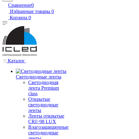
Сравнение
0
Избранные товары
0
Корзина
0
Каталог
Светодиодные ленты
Светодиодная
лента Premium
class
Открытые
светодиодные
ленты
Ленты открытые
CRI>98 LUX
Влагозащищенные
светодиодные
ленты