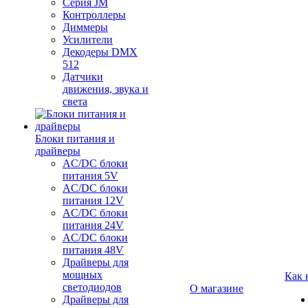
Серия JM
Контроллеры
Диммеры
Усилители
Декодеры DMX
512
Датчики
движения, звука и
света
Блоки питания и
драйверы
AC/DC блоки
питания 5V
AC/DC блоки
питания 12V
AC/DC блоки
питания 24V
AC/DC блоки
питания 48V
Драйверы для
мощных
Как 
светодиодов
О магазине
Драйверы для