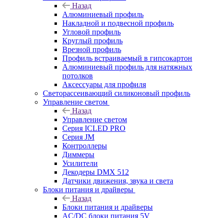
Назад
Алюминиевый профиль
Накладной и подвесной профиль
Угловой профиль
Круглый профиль
Врезной профиль
Профиль встраиваемый в гипсокартон
Алюминиевый профиль для натяжных
потолков
Аксессуары для профиля
Светорассеивающий силиконовый профиль
Управление светом
Назад
Управление светом
Серия ICLED PRO
Серия JM
Контроллеры
Диммеры
Усилители
Декодеры DMX 512
Датчики движения, звука и света
Блоки питания и драйверы
Назад
Блоки питания и драйверы
AC/DC блоки питания 5V