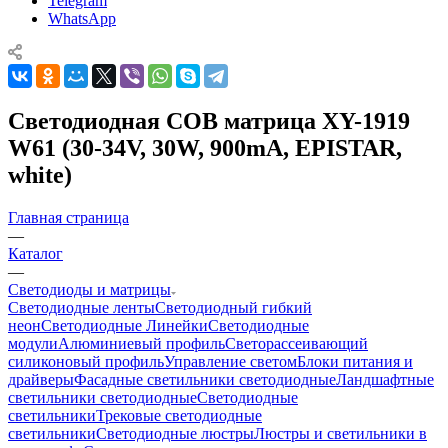
Telegram
WhatsApp
Светодиодная COB матрица XY-1919
W61 (30-34V, 30W, 900mA, EPISTAR,
white)
Главная страница
—
Каталог
—
Светодиоды и матрицы
Светодиодные ленты
Светодиодный гибкий
неон
Светодиодные Линейки
Светодиодные
модули
Алюминиевый профиль
Светорассеивающий
силиконовый профиль
Управление светом
Блоки питания и
драйверы
Фасадные светильники светодиодные
Ландшафтные
светильники светодиодные
Светодиодные
светильники
Трековые светодиодные
светильники
Светодиодные люстры
Люстры и светильники в