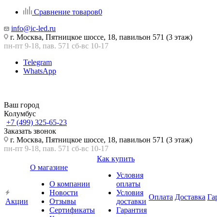
Сравнение товаров
0
info@ic-led.ru
г. Москва, Пятницкое шоссе, 18, павильон 571 (3 этаж)
пн-пт 9-18, пав. 571 сб-вс 10-17
Telegram
WhatsApp
Ваш город
Колумбус
+7 (499) 325-65-23
Заказать звонок
г. Москва, Пятницкое шоссе, 18, павильон 571 (3 этаж)
пн-пт 9-18, пав. 571 сб-вс 10-17
Как купить
О магазине
Условия
О компании
оплаты
Новости
Условия
Оплата
Доставка
Га
Акции
Отзывы
доставки
Сертификаты
Гарантия