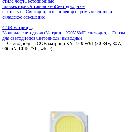
стиле лофт
Светодиодные
прожекторы
Оптоволокно
Светодиодные
фитолампы
Светодиодные гирлянды
Промышленное и
складское освещение
—
COB матрицы
Мощные светодиоды
Матрицы 220V
SMD светодиоды
Линзы
для светодиодов
Светодиоды выводные
—
Светодиодная COB матрица XY-1919 W61 (30-34V, 30W,
900mA, EPISTAR, white)