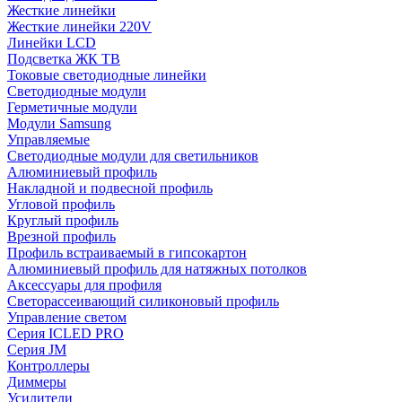
Жесткие линейки
Жесткие линейки 220V
Линейки LCD
Подсветка ЖК ТВ
Токовые светодиодные линейки
Светодиодные модули
Герметичные модули
Модули Samsung
Управляемые
Светодиодные модули для светильников
Алюминиевый профиль
Накладной и подвесной профиль
Угловой профиль
Круглый профиль
Врезной профиль
Профиль встраиваемый в гипсокартон
Алюминиевый профиль для натяжных потолков
Аксессуары для профиля
Светорассеивающий силиконовый профиль
Управление светом
Серия ICLED PRO
Серия JM
Контроллеры
Диммеры
Усилители