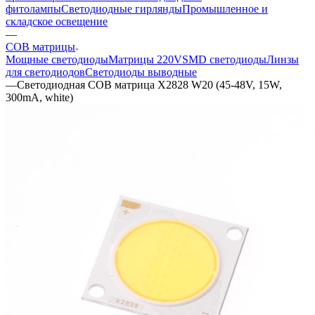
фитолампы
Светодиодные гирлянды
Промышленное и
складское освещение
—
COB матрицы
Мощные светодиоды
Матрицы 220V
SMD светодиоды
Линзы
для светодиодов
Светодиоды выводные
—
Светодиодная COB матрица X2828 W20 (45-48V, 15W,
300mA, white)