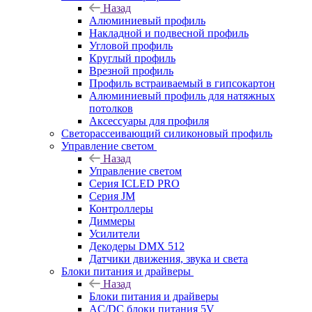
Назад
Алюминиевый профиль
Накладной и подвесной профиль
Угловой профиль
Круглый профиль
Врезной профиль
Профиль встраиваемый в гипсокартон
Алюминиевый профиль для натяжных
потолков
Аксессуары для профиля
Светорассеивающий силиконовый профиль
Управление светом
Назад
Управление светом
Серия ICLED PRO
Серия JM
Контроллеры
Диммеры
Усилители
Декодеры DMX 512
Датчики движения, звука и света
Блоки питания и драйверы
Назад
Блоки питания и драйверы
AC/DC блоки питания 5V