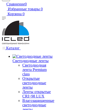
Сравнение
0
Избранные товары
0
Корзина
0
Каталог
Светодиодные ленты
Светодиодная
лента Premium
class
Открытые
светодиодные
ленты
Ленты открытые
CRI>98 LUX
Влагозащищенные
светодиодные
ленты