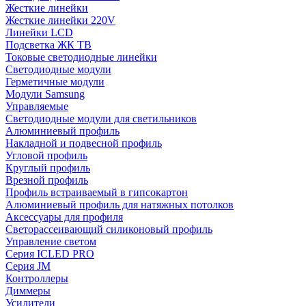
Жесткие линейки
Жесткие линейки 220V
Линейки LCD
Подсветка ЖК ТВ
Токовые светодиодные линейки
Светодиодные модули
Герметичные модули
Модули Samsung
Управляемые
Светодиодные модули для светильников
Алюминиевый профиль
Накладной и подвесной профиль
Угловой профиль
Круглый профиль
Врезной профиль
Профиль встраиваемый в гипсокартон
Алюминиевый профиль для натяжных потолков
Аксессуары для профиля
Светорассеивающий силиконовый профиль
Управление светом
Серия ICLED PRO
Серия JM
Контроллеры
Диммеры
Усилители