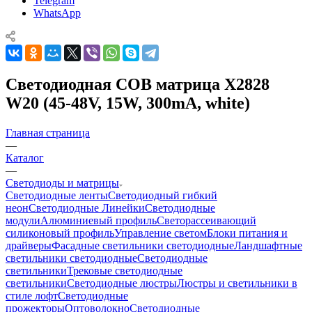
Telegram
WhatsApp
Светодиодная COB матрица X2828
W20 (45-48V, 15W, 300mA, white)
Главная страница
—
Каталог
—
Светодиоды и матрицы
Светодиодные ленты
Светодиодный гибкий
неон
Светодиодные Линейки
Светодиодные
модули
Алюминиевый профиль
Светорассеивающий
силиконовый профиль
Управление светом
Блоки питания и
драйверы
Фасадные светильники светодиодные
Ландшафтные
светильники светодиодные
Светодиодные
светильники
Трековые светодиодные
светильники
Светодиодные люстры
Люстры и светильники в
стиле лофт
Светодиодные
прожекторы
Оптоволокно
Светодиодные