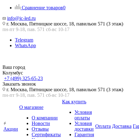
Сравнение товаров
0
info@ic-led.ru
г. Москва, Пятницкое шоссе, 18, павильон 571 (3 этаж)
пн-пт 9-18, пав. 571 сб-вс 10-17
Telegram
WhatsApp
Ваш город
Колумбус
+7 (499) 325-65-23
Заказать звонок
г. Москва, Пятницкое шоссе, 18, павильон 571 (3 этаж)
пн-пт 9-18, пав. 571 сб-вс 10-17
Как купить
О магазине
Условия
О компании
оплаты
Новости
Условия
Оплата
Доставка
Га
Акции
Отзывы
доставки
Сертификаты
Гарантия