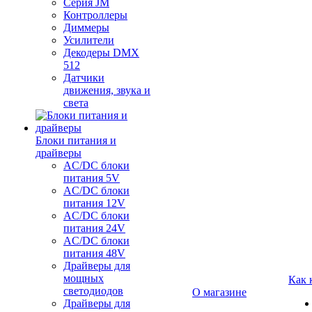
Серия JM
Контроллеры
Диммеры
Усилители
Декодеры DMX
512
Датчики
движения, звука и
света
Блоки питания и
драйверы
AC/DC блоки
питания 5V
AC/DC блоки
питания 12V
AC/DC блоки
питания 24V
AC/DC блоки
питания 48V
Драйверы для
мощных
Как 
светодиодов
О магазине
Драйверы для