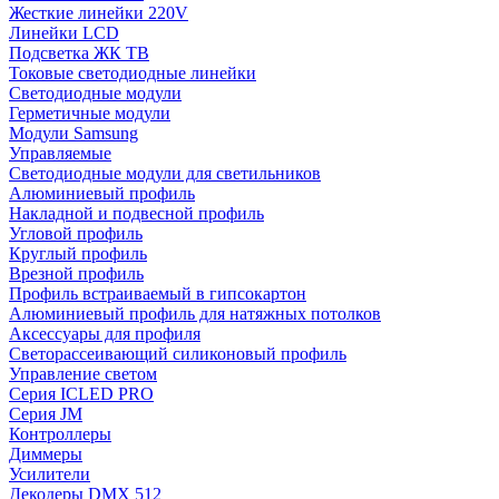
Жесткие линейки 220V
Линейки LCD
Подсветка ЖК ТВ
Токовые светодиодные линейки
Светодиодные модули
Герметичные модули
Модули Samsung
Управляемые
Светодиодные модули для светильников
Алюминиевый профиль
Накладной и подвесной профиль
Угловой профиль
Круглый профиль
Врезной профиль
Профиль встраиваемый в гипсокартон
Алюминиевый профиль для натяжных потолков
Аксессуары для профиля
Светорассеивающий силиконовый профиль
Управление светом
Серия ICLED PRO
Серия JM
Контроллеры
Диммеры
Усилители
Декодеры DMX 512