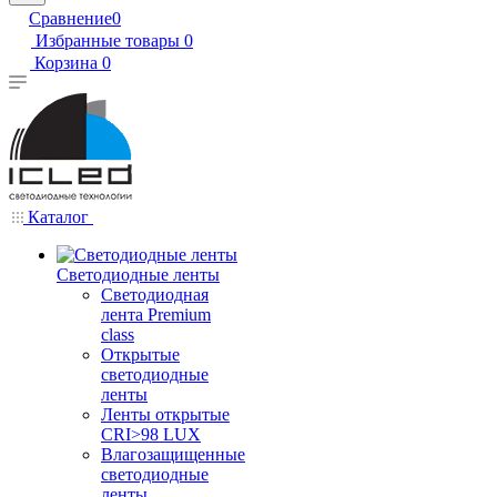
Сравнение
0
Избранные товары
0
Корзина
0
Каталог
Светодиодные ленты
Светодиодная
лента Premium
class
Открытые
светодиодные
ленты
Ленты открытые
CRI>98 LUX
Влагозащищенные
светодиодные
ленты