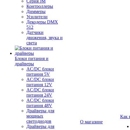
Серия JM
Контроллеры
Диммеры
Усилители
Декодеры DMX
512
Датчики
движения, звука и
света
Блоки питания и
драйверы
AC/DC блоки
питания 5V
AC/DC блоки
питания 12V
AC/DC блоки
питания 24V
AC/DC блоки
питания 48V
Драйверы для
мощных
Как 
светодиодов
О магазине
Драйверы для