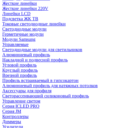
Жесткие линейки
Жесткие линейки 220V
Линейки LCD
Подсветка ЖК ТВ
Токовые светодиодные линейки
Светодиодные модули
Герметичные модули
Модули Samsung
Управляемые
Светодиодные модули для светильников
Алюминиевый профиль
Накладной и подвесной профиль
Угловой профиль
Круглый профиль
Врезной профиль
Профиль встраиваемый в гипсокартон
Алюминиевый профиль для натяжных потолков
Аксессуары для профиля
Светорассеивающий силиконовый профиль
Управление светом
Серия ICLED PRO
Серия JM
Контроллеры
Диммеры
Усилители