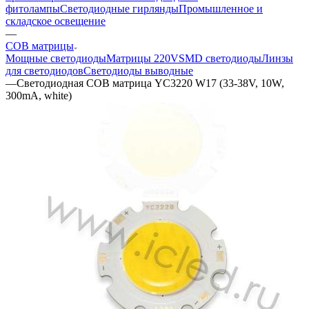
фитолампы
Светодиодные гирлянды
Промышленное и
складское освещение
—
COB матрицы
Мощные светодиоды
Матрицы 220V
SMD светодиоды
Линзы
для светодиодов
Светодиоды выводные
—
Светодиодная COB матрица YC3220 W17 (33-38V, 10W,
300mA, white)