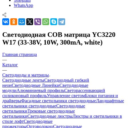
Telegram
WhatsApp
Светодиодная COB матрица YC3220
W17 (33-38V, 10W, 300mA, white)
Главная страница
—
Каталог
—
Светодиоды и матрицы
Светодиодные ленты
Светодиодный гибкий
неон
Светодиодные Линейки
Светодиодные
модули
Алюминиевый профиль
Светорассеивающий
силиконовый профиль
Управление светом
Блоки питания и
драйверы
Фасадные светильники светодиодные
Ландшафтные
светильники светодиодные
Светодиодные
светильники
Трековые светодиодные
светильники
Светодиодные люстры
Люстры и светильники в
стиле лофт
Светодиодные
прожекторы
Оптоволокно
Светодиодные