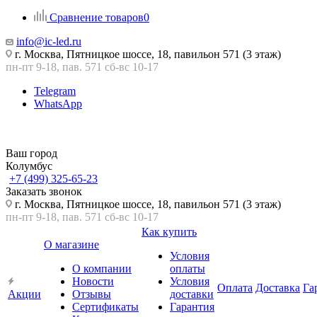
Сравнение товаров
0
info@ic-led.ru
г. Москва, Пятницкое шоссе, 18, павильон 571 (3 этаж)
пн-пт 9-18, пав. 571 сб-вс 10-17
Telegram
WhatsApp
Ваш город
Колумбус
+7 (499) 325-65-23
Заказать звонок
г. Москва, Пятницкое шоссе, 18, павильон 571 (3 этаж)
пн-пт 9-18, пав. 571 сб-вс 10-17
Как купить
О магазине
Условия
О компании
оплаты
Новости
Условия
Оплата
Доставка
Га
Акции
Отзывы
доставки
Сертификаты
Гарантия