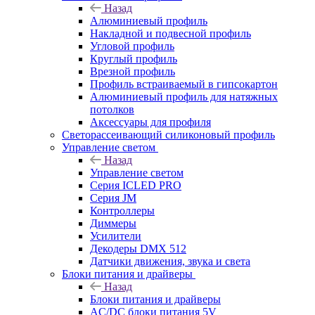
Назад
Алюминиевый профиль
Накладной и подвесной профиль
Угловой профиль
Круглый профиль
Врезной профиль
Профиль встраиваемый в гипсокартон
Алюминиевый профиль для натяжных
потолков
Аксессуары для профиля
Светорассеивающий силиконовый профиль
Управление светом
Назад
Управление светом
Серия ICLED PRO
Серия JM
Контроллеры
Диммеры
Усилители
Декодеры DMX 512
Датчики движения, звука и света
Блоки питания и драйверы
Назад
Блоки питания и драйверы
AC/DC блоки питания 5V