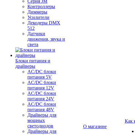
Серия JM
Контроллеры
Диммеры
Усилители
Декодеры DMX
512
Датчики
движения, звука и
света
Блоки питания и
драйверы
AC/DC блоки
питания 5V
AC/DC блоки
питания 12V
AC/DC блоки
питания 24V
AC/DC блоки
питания 48V
Драйверы для
мощных
Как 
светодиодов
О магазине
Драйверы для