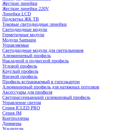
Жесткие линейки
Жесткие линейки 220V
Линейки LCD
Подсветка ЖК ТВ
Токовые светодиодные линейки
Светодиодные модули
Герметичные модули
Модули Samsung
Управляемые
Светодиодные модули для светильников
Алюминиевый профиль
Накладной и подвесной профиль
Угловой профиль
Круглый профиль
Врезной профиль
Профиль встраиваемый в гипсокартон
Алюминиевый профиль для натяжных потолков
Аксессуары для профиля
Светорассеивающий силиконовый профиль
Управление светом
Серия ICLED PRO
Серия JM
Контроллеры
Диммеры
Усилители