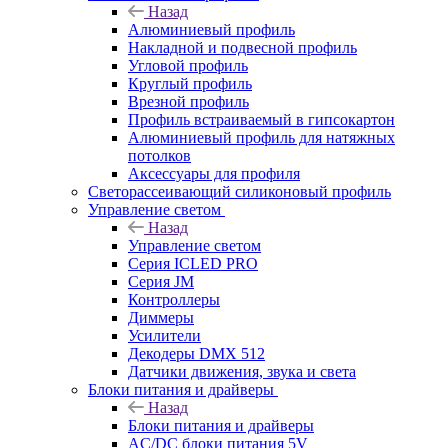
Назад
Алюминиевый профиль
Накладной и подвесной профиль
Угловой профиль
Круглый профиль
Врезной профиль
Профиль встраиваемый в гипсокартон
Алюминиевый профиль для натяжных
потолков
Аксессуары для профиля
Светорассеивающий силиконовый профиль
Управление светом
Назад
Управление светом
Серия ICLED PRO
Серия JM
Контроллеры
Диммеры
Усилители
Декодеры DMX 512
Датчики движения, звука и света
Блоки питания и драйверы
Назад
Блоки питания и драйверы
AC/DC блоки питания 5V