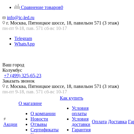
Сравнение товаров
0
info@ic-led.ru
г. Москва, Пятницкое шоссе, 18, павильон 571 (3 этаж)
пн-пт 9-18, пав. 571 сб-вс 10-17
Telegram
WhatsApp
Ваш город
Колумбус
+7 (499) 325-65-23
Заказать звонок
г. Москва, Пятницкое шоссе, 18, павильон 571 (3 этаж)
пн-пт 9-18, пав. 571 сб-вс 10-17
Как купить
О магазине
Условия
О компании
оплаты
Новости
Условия
Оплата
Доставка
Га
Акции
Отзывы
доставки
Сертификаты
Гарантия