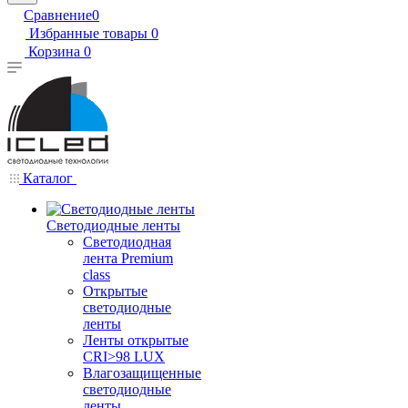
Сравнение
0
Избранные товары
0
Корзина
0
Каталог
Светодиодные ленты
Светодиодная
лента Premium
class
Открытые
светодиодные
ленты
Ленты открытые
CRI>98 LUX
Влагозащищенные
светодиодные
ленты