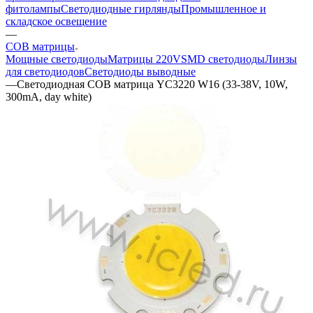
фитолампы
Светодиодные гирлянды
Промышленное и
складское освещение
—
COB матрицы
Мощные светодиоды
Матрицы 220V
SMD светодиоды
Линзы
для светодиодов
Светодиоды выводные
—
Светодиодная COB матрица YC3220 W16 (33-38V, 10W,
300mA, day white)