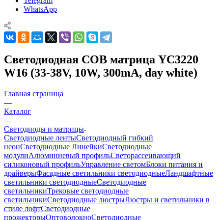
Telegram
WhatsApp
Светодиодная COB матрица YC3220
W16 (33-38V, 10W, 300mA, day white)
Главная страница
—
Каталог
—
Светодиоды и матрицы
Светодиодные ленты
Светодиодный гибкий
неон
Светодиодные Линейки
Светодиодные
модули
Алюминиевый профиль
Светорассеивающий
силиконовый профиль
Управление светом
Блоки питания и
драйверы
Фасадные светильники светодиодные
Ландшафтные
светильники светодиодные
Светодиодные
светильники
Трековые светодиодные
светильники
Светодиодные люстры
Люстры и светильники в
стиле лофт
Светодиодные
прожекторы
Оптоволокно
Светодиодные