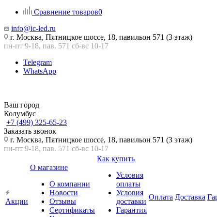
Сравнение товаров
0
info@ic-led.ru
г. Москва, Пятницкое шоссе, 18, павильон 571 (3 этаж)
пн-пт 9-18, пав. 571 сб-вс 10-17
Telegram
WhatsApp
Ваш город
Колумбус
+7 (499) 325-65-23
Заказать звонок
г. Москва, Пятницкое шоссе, 18, павильон 571 (3 этаж)
пн-пт 9-18, пав. 571 сб-вс 10-17
Как купить
О магазине
Условия
О компании
оплаты
Новости
Условия
Оплата
Доставка
Га
Акции
Отзывы
доставки
Сертификаты
Гарантия