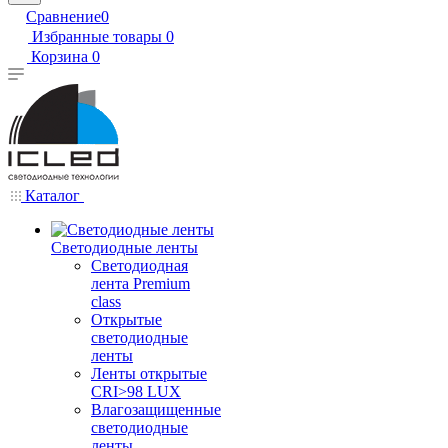
Сравнение
0
Избранные товары
0
Корзина
0
Каталог
Светодиодные ленты
Светодиодная
лента Premium
class
Открытые
светодиодные
ленты
Ленты открытые
CRI>98 LUX
Влагозащищенные
светодиодные
ленты