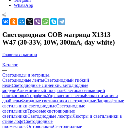
Telegram
WhatsApp
Светодиодная COB матрица X1313
W47 (30-33V, 10W, 300mA, day white)
Главная страница
—
Каталог
—
Светодиоды и матрицы
Светодиодные ленты
Светодиодный гибкий
неон
Светодиодные Линейки
Светодиодные
модули
Алюминиевый профиль
Светорассеивающий
силиконовый профиль
Управление светом
Блоки питания и
драйверы
Фасадные светильники светодиодные
Ландшафтные
светильники светодиодные
Светодиодные
светильники
Трековые светодиодные
светильники
Светодиодные люстры
Люстры и светильники в
стиле лофт
Светодиодные
прожекторы
Оптоволокно
Светодиодные