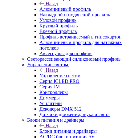
Назад
Алюминиевый профиль
Накладной и подвесной профиль
Угловой профиль
Круглый профиль
Врезной профиль
Профиль встраиваемый в гипсокартон
Алюминиевый профиль для натяжных
потолков
Аксессуары для профиля
Светорассеивающий силиконовый профиль
Управление светом
Назад
Управление светом
Серия ICLED PRO
Серия JM
Контроллеры
Диммеры
Усилители
Декодеры DMX 512
Датчики движения, звука и света
Блоки питания и драйверы
Назад
Блоки питания и драйверы
AC/DC блоки питания 5V