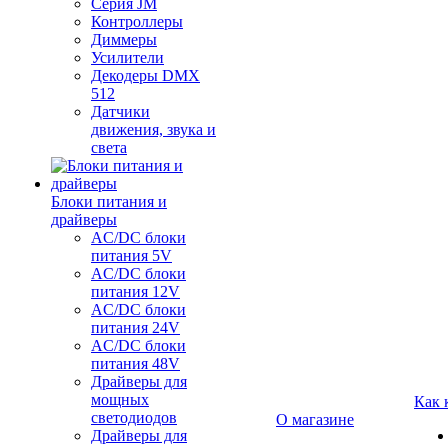
Серия JM
Контроллеры
Диммеры
Усилители
Декодеры DMX
512
Датчики
движения, звука и
света
Блоки питания и
драйверы
AC/DC блоки
питания 5V
AC/DC блоки
питания 12V
AC/DC блоки
питания 24V
AC/DC блоки
питания 48V
Драйверы для
мощных
Как 
светодиодов
О магазине
Драйверы для