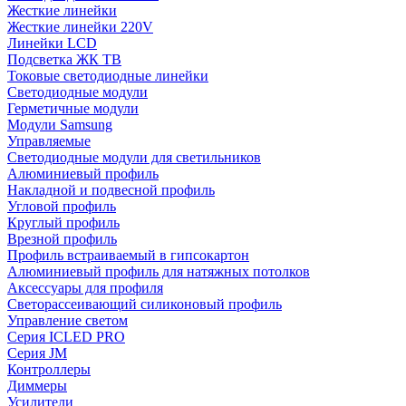
Жесткие линейки
Жесткие линейки 220V
Линейки LCD
Подсветка ЖК ТВ
Токовые светодиодные линейки
Светодиодные модули
Герметичные модули
Модули Samsung
Управляемые
Светодиодные модули для светильников
Алюминиевый профиль
Накладной и подвесной профиль
Угловой профиль
Круглый профиль
Врезной профиль
Профиль встраиваемый в гипсокартон
Алюминиевый профиль для натяжных потолков
Аксессуары для профиля
Светорассеивающий силиконовый профиль
Управление светом
Серия ICLED PRO
Серия JM
Контроллеры
Диммеры
Усилители