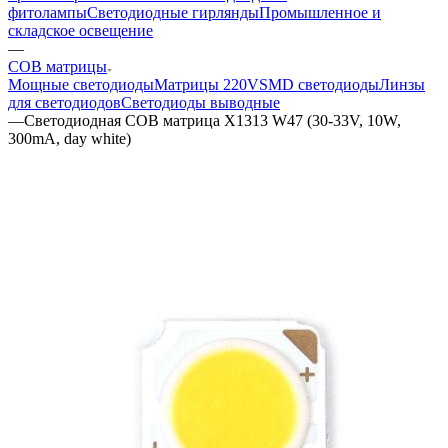
фитолампы
Светодиодные гирлянды
Промышленное и
складское освещение
—
COB матрицы
Мощные светодиоды
Матрицы 220V
SMD светодиоды
Линзы
для светодиодов
Светодиоды выводные
—
Светодиодная COB матрица X1313 W47 (30-33V, 10W,
300mA, day white)