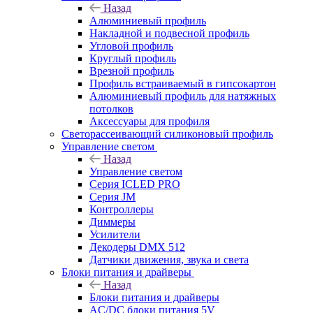
Назад
Алюминиевый профиль
Накладной и подвесной профиль
Угловой профиль
Круглый профиль
Врезной профиль
Профиль встраиваемый в гипсокартон
Алюминиевый профиль для натяжных
потолков
Аксессуары для профиля
Светорассеивающий силиконовый профиль
Управление светом
Назад
Управление светом
Серия ICLED PRO
Серия JM
Контроллеры
Диммеры
Усилители
Декодеры DMX 512
Датчики движения, звука и света
Блоки питания и драйверы
Назад
Блоки питания и драйверы
AC/DC блоки питания 5V