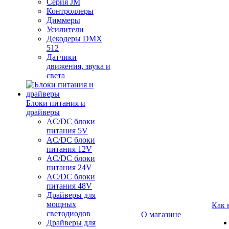
Серия JM
Контроллеры
Диммеры
Усилители
Декодеры DMX
512
Датчики
движения, звука и
света
Блоки питания и
драйверы
AC/DC блоки
питания 5V
AC/DC блоки
питания 12V
AC/DC блоки
питания 24V
AC/DC блоки
питания 48V
Драйверы для
мощных
Как 
светодиодов
О магазине
Драйверы для