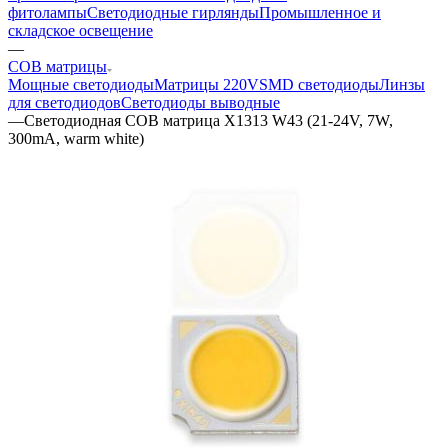
фитолампы
Светодиодные гирлянды
Промышленное и
складское освещение
—
COB матрицы
Мощные светодиоды
Матрицы 220V
SMD светодиоды
Линзы
для светодиодов
Светодиоды выводные
—
Светодиодная COB матрица X1313 W43 (21-24V, 7W,
300mA, warm white)