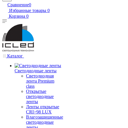
Сравнение
0
Избранные товары
0
Корзина
0
Каталог
Светодиодные ленты
Светодиодная
лента Premium
class
Открытые
светодиодные
ленты
Ленты открытые
CRI>98 LUX
Влагозащищенные
светодиодные
ленты