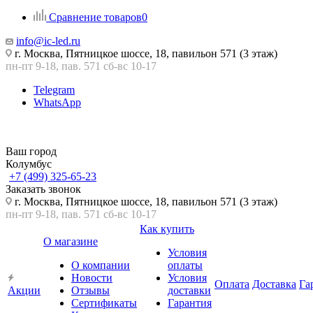
Сравнение товаров
0
info@ic-led.ru
г. Москва, Пятницкое шоссе, 18, павильон 571 (3 этаж)
пн-пт 9-18, пав. 571 сб-вс 10-17
Telegram
WhatsApp
Ваш город
Колумбус
+7 (499) 325-65-23
Заказать звонок
г. Москва, Пятницкое шоссе, 18, павильон 571 (3 этаж)
пн-пт 9-18, пав. 571 сб-вс 10-17
Как купить
О магазине
Условия
О компании
оплаты
Новости
Условия
Оплата
Доставка
Га
Акции
Отзывы
доставки
Сертификаты
Гарантия