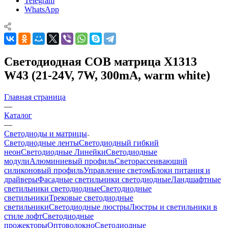
Telegram
WhatsApp
Светодиодная COB матрица X1313
W43 (21-24V, 7W, 300mA, warm white)
Главная страница
—
Каталог
—
Светодиоды и матрицы
Светодиодные ленты
Светодиодный гибкий
неон
Светодиодные Линейки
Светодиодные
модули
Алюминиевый профиль
Светорассеивающий
силиконовый профиль
Управление светом
Блоки питания и
драйверы
Фасадные светильники светодиодные
Ландшафтные
светильники светодиодные
Светодиодные
светильники
Трековые светодиодные
светильники
Светодиодные люстры
Люстры и светильники в
стиле лофт
Светодиодные
прожекторы
Оптоволокно
Светодиодные