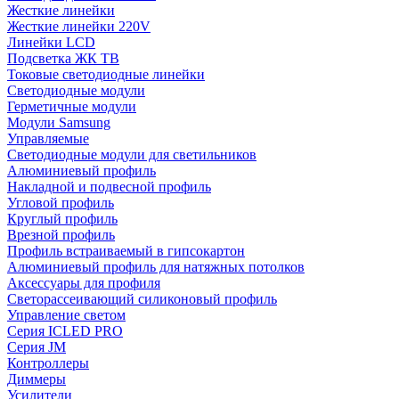
Жесткие линейки
Жесткие линейки 220V
Линейки LCD
Подсветка ЖК ТВ
Токовые светодиодные линейки
Светодиодные модули
Герметичные модули
Модули Samsung
Управляемые
Светодиодные модули для светильников
Алюминиевый профиль
Накладной и подвесной профиль
Угловой профиль
Круглый профиль
Врезной профиль
Профиль встраиваемый в гипсокартон
Алюминиевый профиль для натяжных потолков
Аксессуары для профиля
Светорассеивающий силиконовый профиль
Управление светом
Серия ICLED PRO
Серия JM
Контроллеры
Диммеры
Усилители