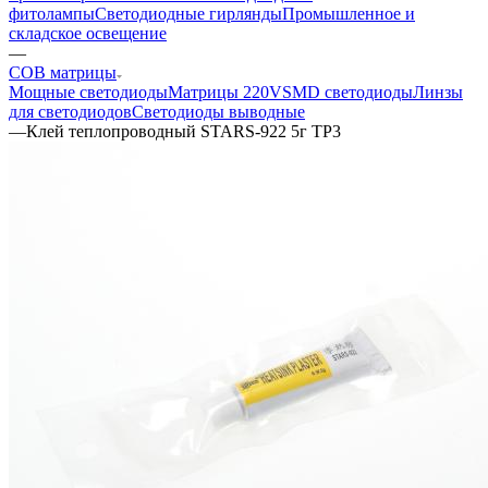
фитолампы
Светодиодные гирлянды
Промышленное и
складское освещение
—
COB матрицы
Мощные светодиоды
Матрицы 220V
SMD светодиоды
Линзы
для светодиодов
Светодиоды выводные
—
Клей теплопроводный STARS-922 5г TP3