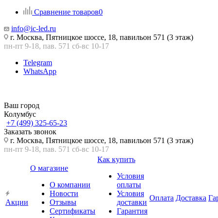
Сравнение товаров
0
info@ic-led.ru
г. Москва, Пятницкое шоссе, 18, павильон 571 (3 этаж)
пн-пт 9-18, пав. 571 сб-вс 10-17
Telegram
WhatsApp
Ваш город
Колумбус
+7 (499) 325-65-23
Заказать звонок
г. Москва, Пятницкое шоссе, 18, павильон 571 (3 этаж)
пн-пт 9-18, пав. 571 сб-вс 10-17
Как купить
О магазине
Условия
О компании
оплаты
Новости
Условия
Оплата
Доставка
Га
Акции
Отзывы
доставки
Сертификаты
Гарантия