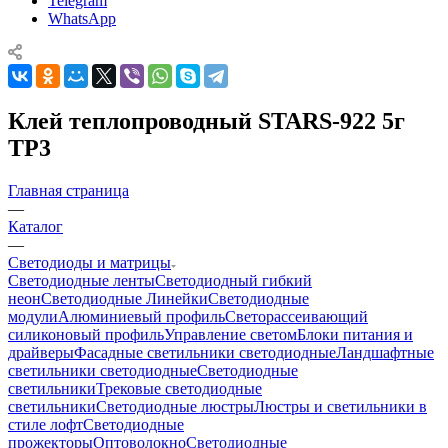
Telegram
WhatsApp
Клей теплопроводный STARS-922 5г
TP3
Главная страница
—
Каталог
—
Светодиоды и матрицы
Светодиодные ленты
Светодиодный гибкий
неон
Светодиодные Линейки
Светодиодные
модули
Алюминиевый профиль
Светорассеивающий
силиконовый профиль
Управление светом
Блоки питания и
драйверы
Фасадные светильники светодиодные
Ландшафтные
светильники светодиодные
Светодиодные
светильники
Трековые светодиодные
светильники
Светодиодные люстры
Люстры и светильники в
стиле лофт
Светодиодные
прожекторы
Оптоволокно
Светодиодные