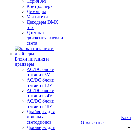
Серия JM
Контроллеры
Диммеры
Усилители
Декодеры DMX
512
Датчики
движения, звука и
света
Блоки питания и
драйверы
AC/DC блоки
питания 5V
AC/DC блоки
питания 12V
AC/DC блоки
питания 24V
AC/DC блоки
питания 48V
Драйверы для
мощных
Как 
светодиодов
О магазине
Драйверы для