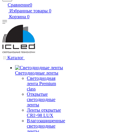
Сравнение
0
Избранные товары
0
Корзина
0
Каталог
Светодиодные ленты
Светодиодная
лента Premium
class
Открытые
светодиодные
ленты
Ленты открытые
CRI>98 LUX
Влагозащищенные
светодиодные
ленты