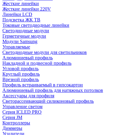
Жесткие линейки
Жесткие линейки 220V
Линейки LCD
Подсветка ЖК ТВ
Токовые светодиодные линейки
Светодиодные модули
Герметичные модули
Модули Samsung
Управляемые
Светодиодные модули для светильников
Алюминиевый профиль
Накладной и подвесной профиль
Угловой профиль
Круглый профиль
Врезной профиль
Профиль встраиваемый в гипсокартон
Алюминиевый профиль для натяжных потолков
Аксессуары для профиля
Светорассеивающий силиконовый профиль
Управление светом
Серия ICLED PRO
Серия JM
Контроллеры
Диммеры
Усилители