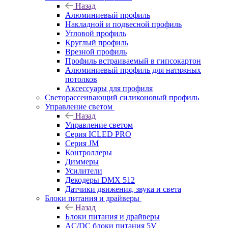
Назад
Алюминиевый профиль
Накладной и подвесной профиль
Угловой профиль
Круглый профиль
Врезной профиль
Профиль встраиваемый в гипсокартон
Алюминиевый профиль для натяжных
потолков
Аксессуары для профиля
Светорассеивающий силиконовый профиль
Управление светом
Назад
Управление светом
Серия ICLED PRO
Серия JM
Контроллеры
Диммеры
Усилители
Декодеры DMX 512
Датчики движения, звука и света
Блоки питания и драйверы
Назад
Блоки питания и драйверы
AC/DC блоки питания 5V