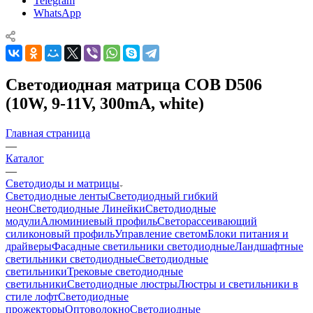
Telegram
WhatsApp
Светодиодная матрица COB D506
(10W, 9-11V, 300mA, white)
Главная страница
—
Каталог
—
Светодиоды и матрицы
Светодиодные ленты
Светодиодный гибкий
неон
Светодиодные Линейки
Светодиодные
модули
Алюминиевый профиль
Светорассеивающий
силиконовый профиль
Управление светом
Блоки питания и
драйверы
Фасадные светильники светодиодные
Ландшафтные
светильники светодиодные
Светодиодные
светильники
Трековые светодиодные
светильники
Светодиодные люстры
Люстры и светильники в
стиле лофт
Светодиодные
прожекторы
Оптоволокно
Светодиодные