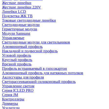
Жесткие линейки
Жесткие линейки 220V
Линейки LCD
Подсветка ЖК ТВ
Токовые светодиодные линейки
Светодиодные модули
Герметичные модули
Модули Samsung
Управляемые
Светодиодные модули для светильников
Алюминиевый профиль
Накладной и подвесной профиль
Угловой профиль
Круглый профиль
Врезной профиль
Профиль встраиваемый в гипсокартон
Алюминиевый профиль для натяжных потолков
Аксессуары для профиля
Светорассеивающий силиконовый профиль
Управление светом
Серия ICLED PRO
Серия JM
Контроллеры
Диммеры
Усилители