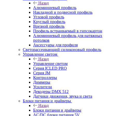
Назад
Алюминиевый профиль
Накладной и подвесной профиль
Угловой профиль
Круглый профиль
Врезной профиль
Профиль встраиваемый в гипсокартон
Алюминиевый профиль для натяжных
потолков
Аксессуары для профиля
Светорассеивающий силиконовый профиль
Управление светом
Назад
Управление светом
Серия ICLED PRO
Серия JM
Контроллеры
Диммеры
Усилители
Декодеры DMX 512
Датчики движения, звука и света
Блоки питания и драйверы
Назад
Блоки питания и драйверы
AC/DC блоки питания 5V