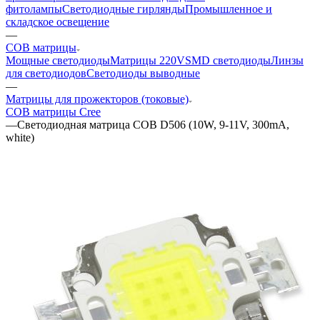
фитолампы
Светодиодные гирлянды
Промышленное и
складское освещение
—
COB матрицы
Мощные светодиоды
Матрицы 220V
SMD светодиоды
Линзы
для светодиодов
Светодиоды выводные
—
Матрицы для прожекторов (токовые)
COB матрицы Cree
—
Светодиодная матрица COB D506 (10W, 9-11V, 300mA,
white)