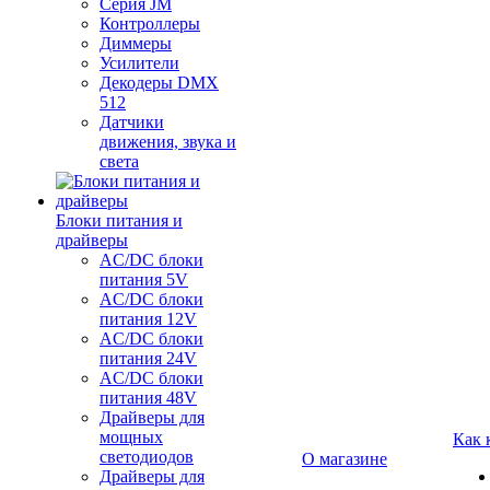
Серия JM
Контроллеры
Диммеры
Усилители
Декодеры DMX
512
Датчики
движения, звука и
света
Блоки питания и
драйверы
AC/DC блоки
питания 5V
AC/DC блоки
питания 12V
AC/DC блоки
питания 24V
AC/DC блоки
питания 48V
Драйверы для
мощных
Как 
светодиодов
О магазине
Драйверы для