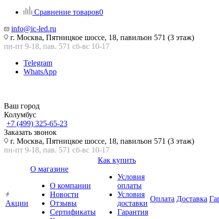
Сравнение товаров
0
info@ic-led.ru
г. Москва, Пятницкое шоссе, 18, павильон 571 (3 этаж)
пн-пт 9-18, пав. 571 сб-вс 10-17
Telegram
WhatsApp
Ваш город
Колумбус
+7 (499) 325-65-23
Заказать звонок
г. Москва, Пятницкое шоссе, 18, павильон 571 (3 этаж)
пн-пт 9-18, пав. 571 сб-вс 10-17
Как купить
О магазине
Условия
О компании
оплаты
Новости
Условия
Оплата
Доставка
Га
Акции
Отзывы
доставки
Сертификаты
Гарантия