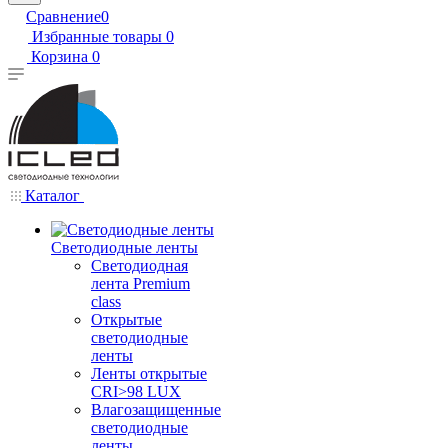
Сравнение
0
Избранные товары
0
Корзина
0
Каталог
Светодиодные ленты
Светодиодная
лента Premium
class
Открытые
светодиодные
ленты
Ленты открытые
CRI>98 LUX
Влагозащищенные
светодиодные
ленты