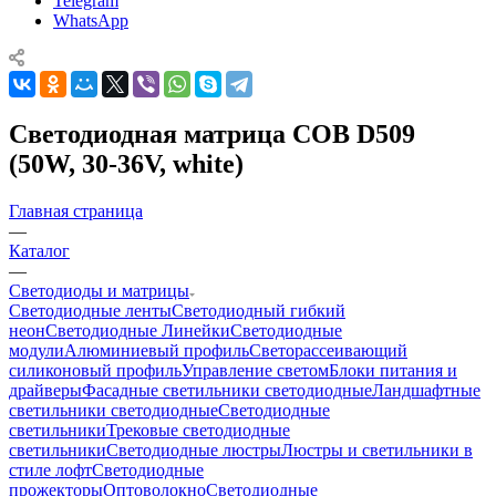
Telegram
WhatsApp
Светодиодная матрица COB D509
(50W, 30-36V, white)
Главная страница
—
Каталог
—
Светодиоды и матрицы
Светодиодные ленты
Светодиодный гибкий
неон
Светодиодные Линейки
Светодиодные
модули
Алюминиевый профиль
Светорассеивающий
силиконовый профиль
Управление светом
Блоки питания и
драйверы
Фасадные светильники светодиодные
Ландшафтные
светильники светодиодные
Светодиодные
светильники
Трековые светодиодные
светильники
Светодиодные люстры
Люстры и светильники в
стиле лофт
Светодиодные
прожекторы
Оптоволокно
Светодиодные