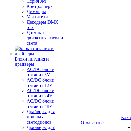
Серия JM
Контроллеры
Диммеры
Усилители
Декодеры DMX
512
Датчики
движения, звука и
света
Блоки питания и
драйверы
AC/DC блоки
питания 5V
AC/DC блоки
питания 12V
AC/DC блоки
питания 24V
AC/DC блоки
питания 48V
Драйверы для
мощных
Как 
светодиодов
О магазине
Драйверы для