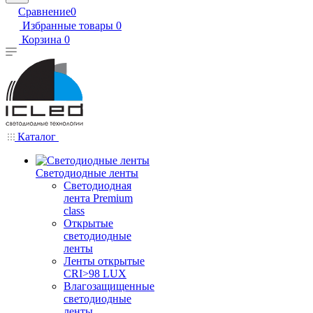
Сравнение
0
Избранные товары
0
Корзина
0
Каталог
Светодиодные ленты
Светодиодная
лента Premium
class
Открытые
светодиодные
ленты
Ленты открытые
CRI>98 LUX
Влагозащищенные
светодиодные
ленты