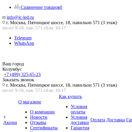
Сравнение товаров
0
info@ic-led.ru
г. Москва, Пятницкое шоссе, 18, павильон 571 (3 этаж)
пн-пт 9-18, пав. 571 сб-вс 10-17
Telegram
WhatsApp
Ваш город
Колумбус
+7 (499) 325-65-23
Заказать звонок
г. Москва, Пятницкое шоссе, 18, павильон 571 (3 этаж)
пн-пт 9-18, пав. 571 сб-вс 10-17
Как купить
О магазине
Условия
О компании
оплаты
Новости
Условия
Оплата
Доставка
Га
Акции
Отзывы
доставки
Сертификаты
Гарантия