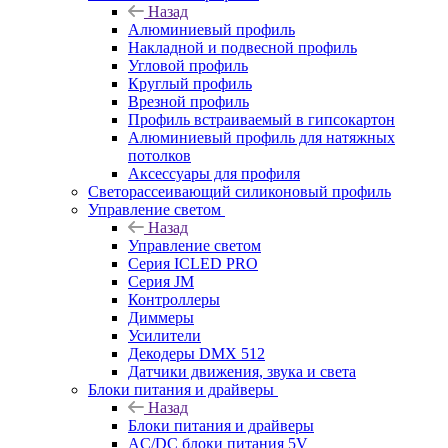
Назад
Алюминиевый профиль
Накладной и подвесной профиль
Угловой профиль
Круглый профиль
Врезной профиль
Профиль встраиваемый в гипсокартон
Алюминиевый профиль для натяжных
потолков
Аксессуары для профиля
Светорассеивающий силиконовый профиль
Управление светом
Назад
Управление светом
Серия ICLED PRO
Серия JM
Контроллеры
Диммеры
Усилители
Декодеры DMX 512
Датчики движения, звука и света
Блоки питания и драйверы
Назад
Блоки питания и драйверы
AC/DC блоки питания 5V