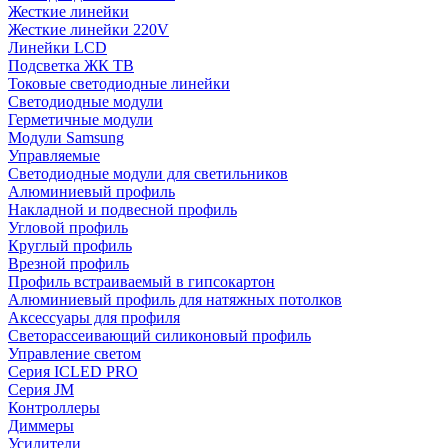
Жесткие линейки
Жесткие линейки 220V
Линейки LCD
Подсветка ЖК ТВ
Токовые светодиодные линейки
Светодиодные модули
Герметичные модули
Модули Samsung
Управляемые
Светодиодные модули для светильников
Алюминиевый профиль
Накладной и подвесной профиль
Угловой профиль
Круглый профиль
Врезной профиль
Профиль встраиваемый в гипсокартон
Алюминиевый профиль для натяжных потолков
Аксессуары для профиля
Светорассеивающий силиконовый профиль
Управление светом
Серия ICLED PRO
Серия JM
Контроллеры
Диммеры
Усилители