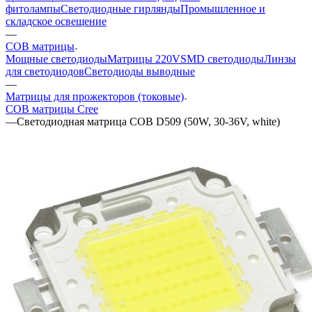
фитолампы
Светодиодные гирлянды
Промышленное и
складское освещение
—
COB матрицы
Мощные светодиоды
Матрицы 220V
SMD светодиоды
Линзы
для светодиодов
Светодиоды выводные
—
Матрицы для прожекторов (токовые)
COB матрицы Cree
—
Светодиодная матрица COB D509 (50W, 30-36V, white)