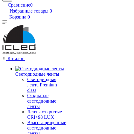
Сравнение
0
Избранные товары
0
Корзина
0
Каталог
Светодиодные ленты
Светодиодная
лента Premium
class
Открытые
светодиодные
ленты
Ленты открытые
CRI>98 LUX
Влагозащищенные
светодиодные
ленты