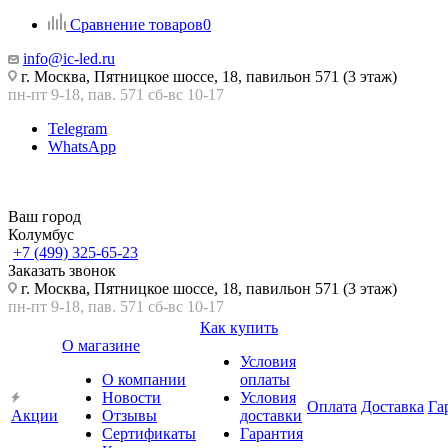
Сравнение товаров
0
info@ic-led.ru
г. Москва, Пятницкое шоссе, 18, павильон 571 (3 этаж)
пн-пт 9-18, пав. 571 сб-вс 10-17
Telegram
WhatsApp
Ваш город
Колумбус
+7 (499) 325-65-23
Заказать звонок
г. Москва, Пятницкое шоссе, 18, павильон 571 (3 этаж)
пн-пт 9-18, пав. 571 сб-вс 10-17
Как купить
О магазине
Условия
О компании
оплаты
Новости
Условия
Оплата
Доставка
Га
Акции
Отзывы
доставки
Сертификаты
Гарантия