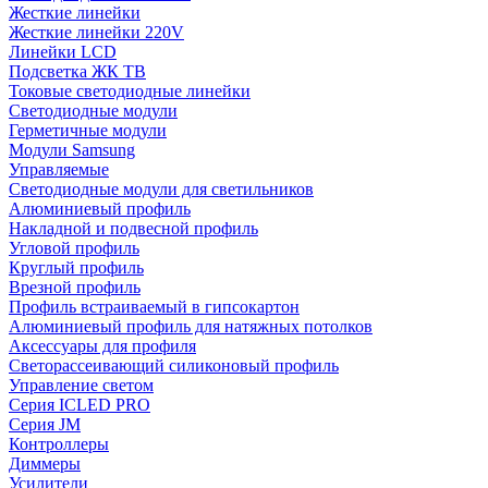
Жесткие линейки
Жесткие линейки 220V
Линейки LCD
Подсветка ЖК ТВ
Токовые светодиодные линейки
Светодиодные модули
Герметичные модули
Модули Samsung
Управляемые
Светодиодные модули для светильников
Алюминиевый профиль
Накладной и подвесной профиль
Угловой профиль
Круглый профиль
Врезной профиль
Профиль встраиваемый в гипсокартон
Алюминиевый профиль для натяжных потолков
Аксессуары для профиля
Светорассеивающий силиконовый профиль
Управление светом
Серия ICLED PRO
Серия JM
Контроллеры
Диммеры
Усилители