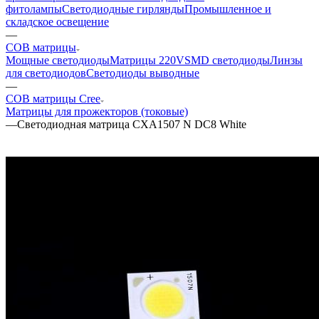
фитолампы
Светодиодные гирлянды
Промышленное и
складское освещение
—
COB матрицы
Мощные светодиоды
Матрицы 220V
SMD светодиоды
Линзы
для светодиодов
Светодиоды выводные
—
COB матрицы Cree
Матрицы для прожекторов (токовые)
—
Светодиодная матрица CXA1507 N DC8 White