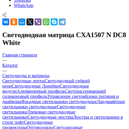
Telegram
WhatsApp
Светодиодная матрица CXA1507 N DC8
White
Главная страница
—
Каталог
—
Светодиоды и матрицы
Светодиодные ленты
Светодиодный гибкий
неон
Светодиодные Линейки
Светодиодные
модули
Алюминиевый профиль
Светорассеивающий
силиконовый профиль
Управление светом
Блоки питания и
драйверы
Фасадные светильники светодиодные
Ландшафтные
светильники светодиодные
Светодиодные
светильники
Трековые светодиодные
светильники
Светодиодные люстры
Люстры и светильники в
стиле лофт
Светодиодные
прожекторы
Оптоволокно
Светодиодные