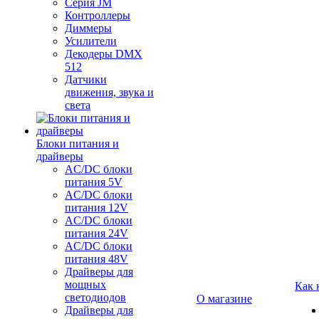
Серия JM
Контроллеры
Диммеры
Усилители
Декодеры DMX
512
Датчики
движения, звука и
света
Блоки питания и
драйверы
AC/DC блоки
питания 5V
AC/DC блоки
питания 12V
AC/DC блоки
питания 24V
AC/DC блоки
питания 48V
Драйверы для
мощных
Как 
светодиодов
О магазине
Драйверы для