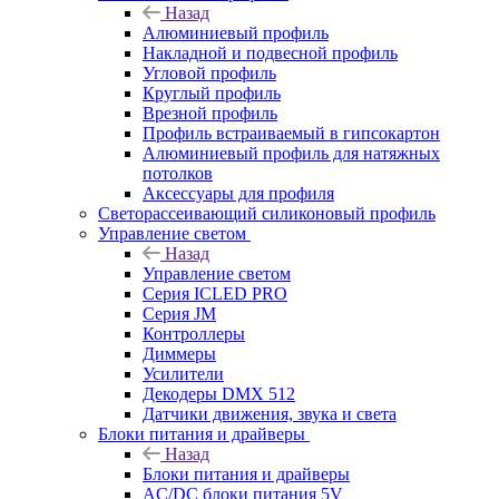
Назад
Алюминиевый профиль
Накладной и подвесной профиль
Угловой профиль
Круглый профиль
Врезной профиль
Профиль встраиваемый в гипсокартон
Алюминиевый профиль для натяжных
потолков
Аксессуары для профиля
Светорассеивающий силиконовый профиль
Управление светом
Назад
Управление светом
Серия ICLED PRO
Серия JM
Контроллеры
Диммеры
Усилители
Декодеры DMX 512
Датчики движения, звука и света
Блоки питания и драйверы
Назад
Блоки питания и драйверы
AC/DC блоки питания 5V