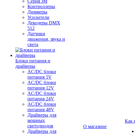
Серия JM
Контроллеры
Диммеры
Усилители
Декодеры DMX
512
Датчики
движения, звука и
света
Блоки питания и
драйверы
AC/DC блоки
питания 5V
AC/DC блоки
питания 12V
AC/DC блоки
питания 24V
AC/DC блоки
питания 48V
Драйверы для
мощных
Как 
светодиодов
О магазине
Драйверы для