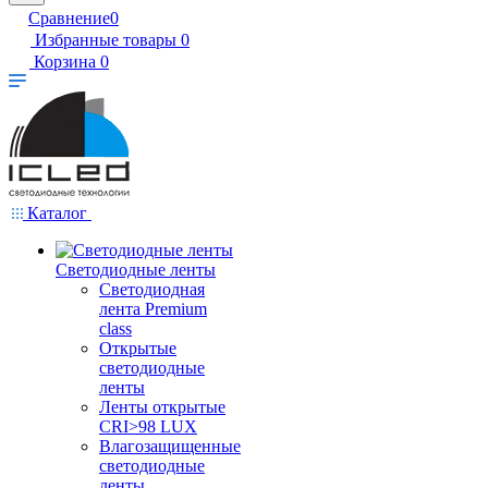
Сравнение
0
Избранные товары
0
Корзина
0
Каталог
Светодиодные ленты
Светодиодная
лента Premium
class
Открытые
светодиодные
ленты
Ленты открытые
CRI>98 LUX
Влагозащищенные
светодиодные
ленты