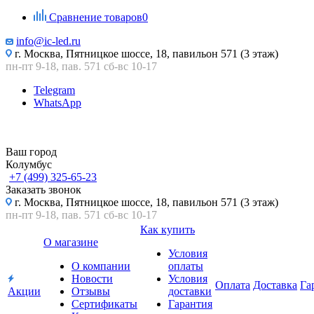
Сравнение товаров
0
info@ic-led.ru
г. Москва, Пятницкое шоссе, 18, павильон 571 (3 этаж)
пн-пт 9-18, пав. 571 сб-вс 10-17
Telegram
WhatsApp
Ваш город
Колумбус
+7 (499) 325-65-23
Заказать звонок
г. Москва, Пятницкое шоссе, 18, павильон 571 (3 этаж)
пн-пт 9-18, пав. 571 сб-вс 10-17
Как купить
О магазине
Условия
О компании
оплаты
Новости
Условия
Оплата
Доставка
Га
Акции
Отзывы
доставки
Сертификаты
Гарантия