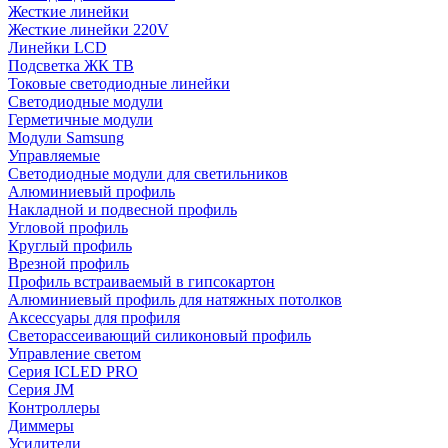
Жесткие линейки
Жесткие линейки 220V
Линейки LCD
Подсветка ЖК ТВ
Токовые светодиодные линейки
Светодиодные модули
Герметичные модули
Модули Samsung
Управляемые
Светодиодные модули для светильников
Алюминиевый профиль
Накладной и подвесной профиль
Угловой профиль
Круглый профиль
Врезной профиль
Профиль встраиваемый в гипсокартон
Алюминиевый профиль для натяжных потолков
Аксессуары для профиля
Светорассеивающий силиконовый профиль
Управление светом
Серия ICLED PRO
Серия JM
Контроллеры
Диммеры
Усилители