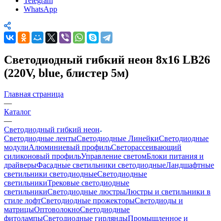
Telegram
WhatsApp
Светодиодный гибкий неон 8x16 LB26
(220V, blue, блистер 5м)
Главная страница
—
Каталог
—
Светодиодный гибкий неон
Светодиодные ленты
Светодиодные Линейки
Светодиодные
модули
Алюминиевый профиль
Светорассеивающий
силиконовый профиль
Управление светом
Блоки питания и
драйверы
Фасадные светильники светодиодные
Ландшафтные
светильники светодиодные
Светодиодные
светильники
Трековые светодиодные
светильники
Светодиодные люстры
Люстры и светильники в
стиле лофт
Светодиодные прожекторы
Светодиоды и
матрицы
Оптоволокно
Светодиодные
фитолампы
Светодиодные гирлянды
Промышленное и