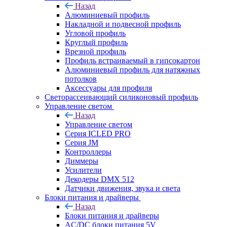
Назад
Алюминиевый профиль
Накладной и подвесной профиль
Угловой профиль
Круглый профиль
Врезной профиль
Профиль встраиваемый в гипсокартон
Алюминиевый профиль для натяжных
потолков
Аксессуары для профиля
Светорассеивающий силиконовый профиль
Управление светом
Назад
Управление светом
Серия ICLED PRO
Серия JM
Контроллеры
Диммеры
Усилители
Декодеры DMX 512
Датчики движения, звука и света
Блоки питания и драйверы
Назад
Блоки питания и драйверы
AC/DC блоки питания 5V