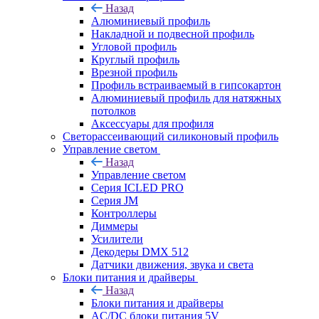
Назад
Алюминиевый профиль
Накладной и подвесной профиль
Угловой профиль
Круглый профиль
Врезной профиль
Профиль встраиваемый в гипсокартон
Алюминиевый профиль для натяжных
потолков
Аксессуары для профиля
Светорассеивающий силиконовый профиль
Управление светом
Назад
Управление светом
Серия ICLED PRO
Серия JM
Контроллеры
Диммеры
Усилители
Декодеры DMX 512
Датчики движения, звука и света
Блоки питания и драйверы
Назад
Блоки питания и драйверы
AC/DC блоки питания 5V