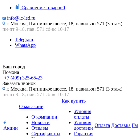
Сравнение товаров
0
info@ic-led.ru
г. Москва, Пятницкое шоссе, 18, павильон 571 (3 этаж)
пн-пт 9-18, пав. 571 сб-вс 10-17
Telegram
WhatsApp
Ваш город
Помона
+7 (499) 325-65-23
Заказать звонок
г. Москва, Пятницкое шоссе, 18, павильон 571 (3 этаж)
пн-пт 9-18, пав. 571 сб-вс 10-17
Как купить
О магазине
Условия
О компании
оплаты
Новости
Условия
Оплата
Доставка
Га
Акции
Отзывы
доставки
Сертификаты
Гарантия