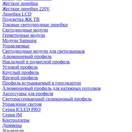
Жесткие линейки
Жесткие линейки 220V
Линейки LCD
Подсветка ЖК ТВ
Токовые светодиодные линейки
Светодиодные модули
Герметичные модули
Модули Samsung
Управляемые
Светодиодные модули для светильников
Алюминиевый профиль
Накладной и подвесной профиль
Угловой профиль
Круглый профиль
Врезной профиль
Профиль встраиваемый в гипсокартон
Алюминиевый профиль для натяжных потолков
Аксессуары для профиля
Светорассеивающий силиконовый профиль
Управление светом
Серия ICLED PRO
Серия JM
Контроллеры
Диммеры
Усилители