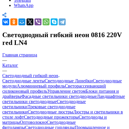
Telegram
WhatsApp
Светодиодный гибкий неон 0816 220V
red LN4
Главная страница
—
Каталог
—
Светодиодный гибкий неон
Светодиодные ленты
Светодиодные Линейки
Светодиодные
модули
Алюминиевый профиль
Светорассеивающий
силиконовый профиль
Управление светом
Блоки питания и
драйверы
Фасадные светильники светодиодные
Ландшафтные
светильники светодиодные
Светодиодные
светильники
Трековые светодиодные
светильники
Светодиодные люстры
Люстры и светильники в
стиле лофт
Светодиодные прожекторы
Светодиоды и
матрицы
Оптоволокно
Светодиодные
фитолампы
Светодиодные гирлянды
Промышленное и