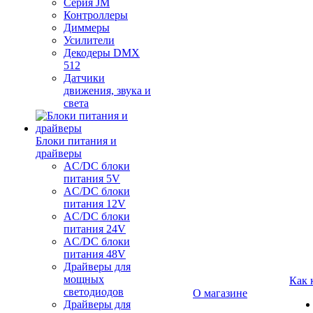
Серия JM
Контроллеры
Диммеры
Усилители
Декодеры DMX
512
Датчики
движения, звука и
света
Блоки питания и
драйверы
AC/DC блоки
питания 5V
AC/DC блоки
питания 12V
AC/DC блоки
питания 24V
AC/DC блоки
питания 48V
Драйверы для
мощных
Как 
светодиодов
О магазине
Драйверы для