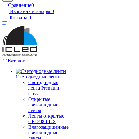
Сравнение
0
Избранные товары
0
Корзина
0
Каталог
Светодиодные ленты
Светодиодная
лента Premium
class
Открытые
светодиодные
ленты
Ленты открытые
CRI>98 LUX
Влагозащищенные
светодиодные
ленты