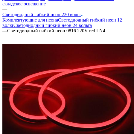
складское освещение
—
Светодиодный гибкий неон 220 вольт
Комплектующие для неона
Светодиодный гибкий неон 12
вольт
Светодиодный гибкий неон 24 вольта
—
Светодиодный гибкий неон 0816 220V red LN4