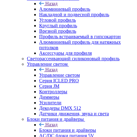
Назад
Алюминиевый профиль
Накладной и подвесной профиль
Угловой профиль
Круглый профиль
Врезной профиль
Профиль встраиваемый в гипсокартон
Алюминиевый профиль для натяжных
потолков
Аксессуары для профиля
Светорассеивающий силиконовый профиль
Управление светом
Назад
Управление светом
Серия ICLED PRO
Серия JM
Контроллеры
Диммеры
Усилители
Декодеры DMX 512
Датчики движения, звука и света
Блоки питания и драйверы
Назад
Блоки питания и драйверы
AC/DC блоки питания 5V