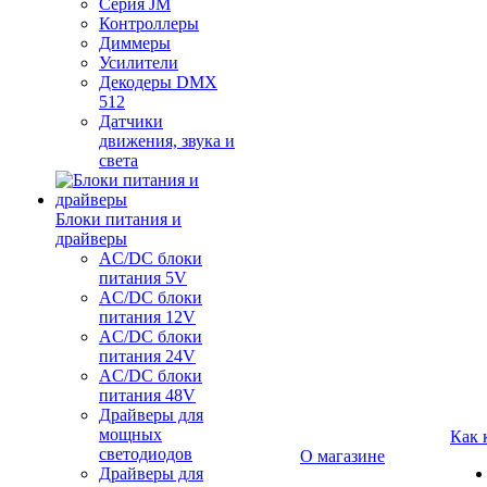
Серия JM
Контроллеры
Диммеры
Усилители
Декодеры DMX
512
Датчики
движения, звука и
света
Блоки питания и
драйверы
AC/DC блоки
питания 5V
AC/DC блоки
питания 12V
AC/DC блоки
питания 24V
AC/DC блоки
питания 48V
Драйверы для
мощных
Как 
светодиодов
О магазине
Драйверы для