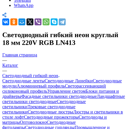
Telegram
WhatsApp
Светодиодный гибкий неон круглый
18 мм 220V RGB LN413
Главная страница
—
Каталог
—
Светодиодный гибкий неон
Светодиодные ленты
Светодиодные Линейки
Светодиодные
модули
Алюминиевый профиль
Светорассеивающий
силиконовый профиль
Управление светом
Блоки питания и
драйверы
Фасадные светильники светодиодные
Ландшафтные
светильники светодиодные
Светодиодные
светильники
Трековые светодиодные
светильники
Светодиодные люстры
Люстры и светильники в
стиле лофт
Светодиодные прожекторы
Светодиоды и
матрицы
Оптоволокно
Светодиодные
фитолампы
Светодиодные гирлянды
Промышленное и