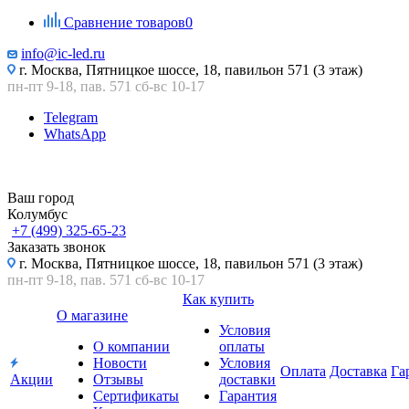
Сравнение товаров
0
info@ic-led.ru
г. Москва, Пятницкое шоссе, 18, павильон 571 (3 этаж)
пн-пт 9-18, пав. 571 сб-вс 10-17
Telegram
WhatsApp
Ваш город
Колумбус
+7 (499) 325-65-23
Заказать звонок
г. Москва, Пятницкое шоссе, 18, павильон 571 (3 этаж)
пн-пт 9-18, пав. 571 сб-вс 10-17
Как купить
О магазине
Условия
О компании
оплаты
Новости
Условия
Оплата
Доставка
Га
Акции
Отзывы
доставки
Сертификаты
Гарантия