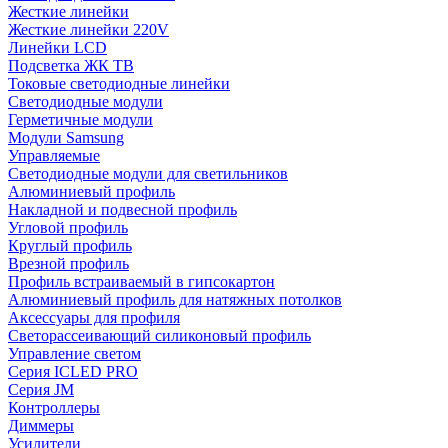
Жесткие линейки
Жесткие линейки 220V
Линейки LCD
Подсветка ЖК ТВ
Токовые светодиодные линейки
Светодиодные модули
Герметичные модули
Модули Samsung
Управляемые
Светодиодные модули для светильников
Алюминиевый профиль
Накладной и подвесной профиль
Угловой профиль
Круглый профиль
Врезной профиль
Профиль встраиваемый в гипсокартон
Алюминиевый профиль для натяжных потолков
Аксессуары для профиля
Светорассеивающий силиконовый профиль
Управление светом
Серия ICLED PRO
Серия JM
Контроллеры
Диммеры
Усилители