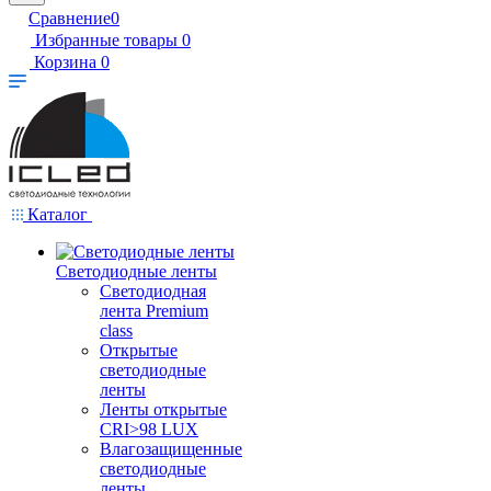
Сравнение
0
Избранные товары
0
Корзина
0
Каталог
Светодиодные ленты
Светодиодная
лента Premium
class
Открытые
светодиодные
ленты
Ленты открытые
CRI>98 LUX
Влагозащищенные
светодиодные
ленты