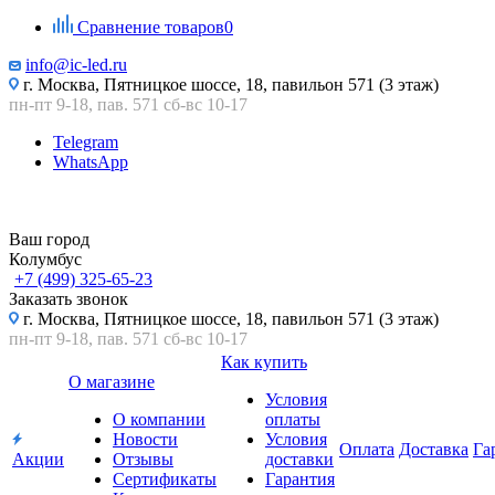
Сравнение товаров
0
info@ic-led.ru
г. Москва, Пятницкое шоссе, 18, павильон 571 (3 этаж)
пн-пт 9-18, пав. 571 сб-вс 10-17
Telegram
WhatsApp
Ваш город
Колумбус
+7 (499) 325-65-23
Заказать звонок
г. Москва, Пятницкое шоссе, 18, павильон 571 (3 этаж)
пн-пт 9-18, пав. 571 сб-вс 10-17
Как купить
О магазине
Условия
О компании
оплаты
Новости
Условия
Оплата
Доставка
Га
Акции
Отзывы
доставки
Сертификаты
Гарантия