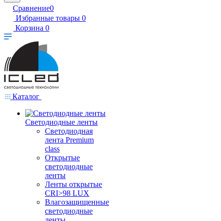
Сравнение
0
Избранные товары
0
Корзина
0
Каталог
Светодиодные ленты
Светодиодная
лента Premium
class
Открытые
светодиодные
ленты
Ленты открытые
CRI>98 LUX
Влагозащищенные
светодиодные
ленты