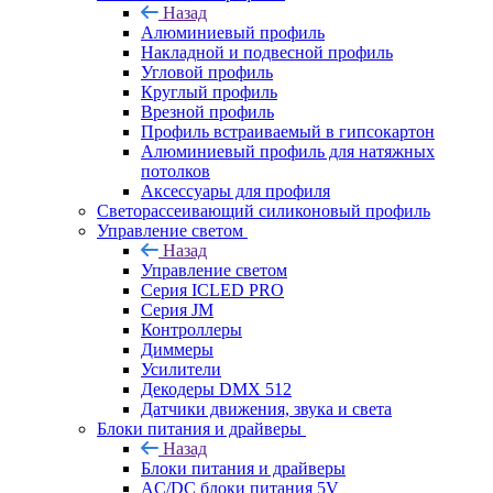
Назад
Алюминиевый профиль
Накладной и подвесной профиль
Угловой профиль
Круглый профиль
Врезной профиль
Профиль встраиваемый в гипсокартон
Алюминиевый профиль для натяжных
потолков
Аксессуары для профиля
Светорассеивающий силиконовый профиль
Управление светом
Назад
Управление светом
Серия ICLED PRO
Серия JM
Контроллеры
Диммеры
Усилители
Декодеры DMX 512
Датчики движения, звука и света
Блоки питания и драйверы
Назад
Блоки питания и драйверы
AC/DC блоки питания 5V