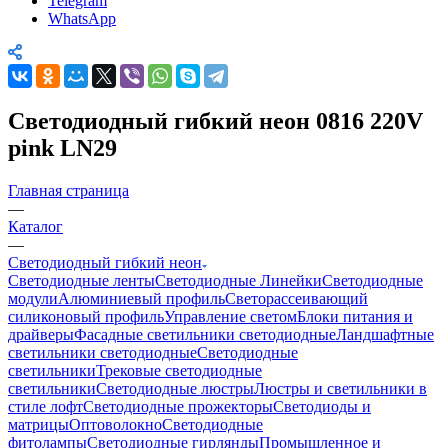
Telegram
WhatsApp
Светодиодный гибкий неон 0816 220V
pink LN29
Главная страница
—
Каталог
—
Светодиодный гибкий неон
Светодиодные ленты
Светодиодные Линейки
Светодиодные
модули
Алюминиевый профиль
Светорассеивающий
силиконовый профиль
Управление светом
Блоки питания и
драйверы
Фасадные светильники светодиодные
Ландшафтные
светильники светодиодные
Светодиодные
светильники
Трековые светодиодные
светильники
Светодиодные люстры
Люстры и светильники в
стиле лофт
Светодиодные прожекторы
Светодиоды и
матрицы
Оптоволокно
Светодиодные
фитолампы
Светодиодные гирлянды
Промышленное и