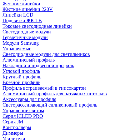
Жесткие линейки
Жесткие линейки 220V
Линейки LCD
Подсветка ЖК ТВ
Токовые светодиодные линейки
Светодиодные модули
Герметичные модули
Модули Samsung
Управляемые
Светодиодные модули для светильников
Алюминиевый профиль
Накладной и подвесной профиль
Угловой профиль
Круглый профиль
Врезной профиль
Профиль встраиваемый в гипсокартон
Алюминиевый профиль для натяжных потолков
Аксессуары для профиля
Светорассеивающий силиконовый профиль
Управление светом
Серия ICLED PRO
Серия JM
Контроллеры
Диммеры
Усилители