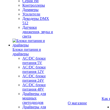
Серия JM
Контроллеры
Диммеры
Усилители
Декодеры DMX
512
Датчики
движения, звука и
света
Блоки питания и
драйверы
AC/DC блоки
питания 5V
AC/DC блоки
питания 12V
AC/DC блоки
питания 24V
AC/DC блоки
питания 48V
Драйверы для
мощных
Как 
светодиодов
О магазине
Драйверы для