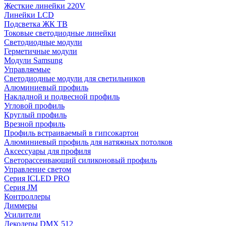
Жесткие линейки 220V
Линейки LCD
Подсветка ЖК ТВ
Токовые светодиодные линейки
Светодиодные модули
Герметичные модули
Модули Samsung
Управляемые
Светодиодные модули для светильников
Алюминиевый профиль
Накладной и подвесной профиль
Угловой профиль
Круглый профиль
Врезной профиль
Профиль встраиваемый в гипсокартон
Алюминиевый профиль для натяжных потолков
Аксессуары для профиля
Светорассеивающий силиконовый профиль
Управление светом
Серия ICLED PRO
Серия JM
Контроллеры
Диммеры
Усилители
Декодеры DMX 512