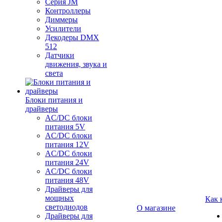
Серия JM
Контроллеры
Диммеры
Усилители
Декодеры DMX
512
Датчики
движения, звука и
света
Блоки питания и
драйверы
AC/DC блоки
питания 5V
AC/DC блоки
питания 12V
AC/DC блоки
питания 24V
AC/DC блоки
питания 48V
Драйверы для
мощных
Как 
светодиодов
О магазине
Драйверы для