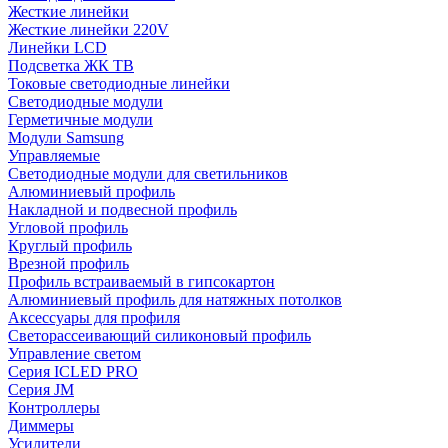
Жесткие линейки
Жесткие линейки 220V
Линейки LCD
Подсветка ЖК ТВ
Токовые светодиодные линейки
Светодиодные модули
Герметичные модули
Модули Samsung
Управляемые
Светодиодные модули для светильников
Алюминиевый профиль
Накладной и подвесной профиль
Угловой профиль
Круглый профиль
Врезной профиль
Профиль встраиваемый в гипсокартон
Алюминиевый профиль для натяжных потолков
Аксессуары для профиля
Светорассеивающий силиконовый профиль
Управление светом
Серия ICLED PRO
Серия JM
Контроллеры
Диммеры
Усилители