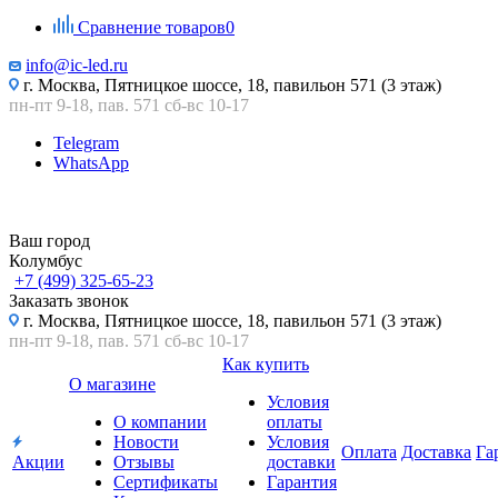
Сравнение товаров
0
info@ic-led.ru
г. Москва, Пятницкое шоссе, 18, павильон 571 (3 этаж)
пн-пт 9-18, пав. 571 сб-вс 10-17
Telegram
WhatsApp
Ваш город
Колумбус
+7 (499) 325-65-23
Заказать звонок
г. Москва, Пятницкое шоссе, 18, павильон 571 (3 этаж)
пн-пт 9-18, пав. 571 сб-вс 10-17
Как купить
О магазине
Условия
О компании
оплаты
Новости
Условия
Оплата
Доставка
Га
Акции
Отзывы
доставки
Сертификаты
Гарантия