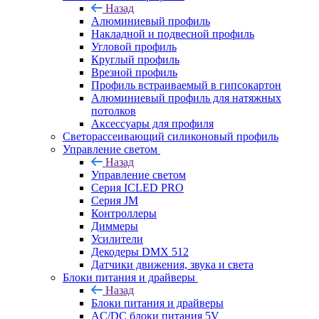
Назад
Алюминиевый профиль
Накладной и подвесной профиль
Угловой профиль
Круглый профиль
Врезной профиль
Профиль встраиваемый в гипсокартон
Алюминиевый профиль для натяжных
потолков
Аксессуары для профиля
Светорассеивающий силиконовый профиль
Управление светом
Назад
Управление светом
Серия ICLED PRO
Серия JM
Контроллеры
Диммеры
Усилители
Декодеры DMX 512
Датчики движения, звука и света
Блоки питания и драйверы
Назад
Блоки питания и драйверы
AC/DC блоки питания 5V