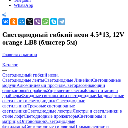
Telegram
WhatsApp
Светодиодный гибкий неон 4.5*13, 12V
orange LB8 (блистер 5м)
Главная страница
—
Каталог
—
Светодиодный гибкий неон
Светодиодные ленты
Светодиодные Линейки
Светодиодные
модули
Алюминиевый профиль
Светорассеивающий
силиконовый профиль
Управление светом
Блоки питания и
драйверы
Фасадные светильники светодиодные
Ландшафтные
светильники светодиодные
Светодиодные
светильники
Трековые светодиодные
светильники
Светодиодные люстры
Люстры и светильники в
стиле лофт
Светодиодные прожекторы
Светодиоды и
матрицы
Оптоволокно
Светодиодные
фитолампы
Светодиодные гирлянды
Промышленное и