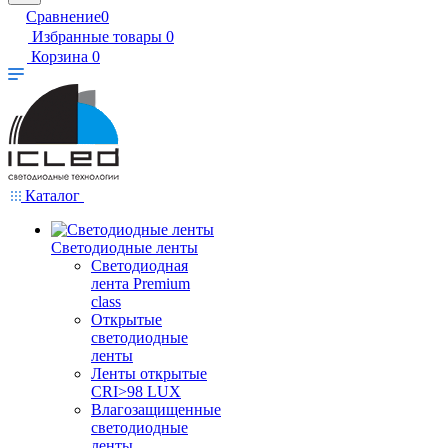
Сравнение
0
Избранные товары
0
Корзина
0
Каталог
Светодиодные ленты
Светодиодная
лента Premium
class
Открытые
светодиодные
ленты
Ленты открытые
CRI>98 LUX
Влагозащищенные
светодиодные
ленты