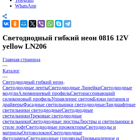
Telegram
WhatsApp
Светодиодный гибкий неон 0816 12V
yellow LN206
Главная страница
—
Каталог
—
Светодиодный гибкий неон
Светодиодные ленты
Светодиодные Линейки
Светодиодные
модули
Алюминиевый профиль
Светорассеивающий
силиконовый профиль
Управление светом
Блоки питания и
драйверы
Фасадные светильники светодиодные
Ландшафтные
светильники светодиодные
Светодиодные
светильники
Трековые светодиодные
светильники
Светодиодные люстры
Люстры и светильники в
стиле лофт
Светодиодные прожекторы
Светодиоды и
матрицы
Оптоволокно
Светодиодные
фитолампы
Светодиодные гирлянды
Промышленное и