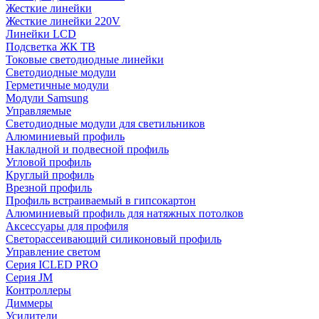
Жесткие линейки
Жесткие линейки 220V
Линейки LCD
Подсветка ЖК ТВ
Токовые светодиодные линейки
Светодиодные модули
Герметичные модули
Модули Samsung
Управляемые
Светодиодные модули для светильников
Алюминиевый профиль
Накладной и подвесной профиль
Угловой профиль
Круглый профиль
Врезной профиль
Профиль встраиваемый в гипсокартон
Алюминиевый профиль для натяжных потолков
Аксессуары для профиля
Светорассеивающий силиконовый профиль
Управление светом
Серия ICLED PRO
Серия JM
Контроллеры
Диммеры
Усилители