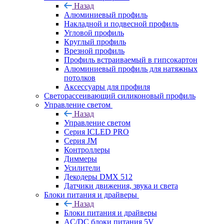
Назад
Алюминиевый профиль
Накладной и подвесной профиль
Угловой профиль
Круглый профиль
Врезной профиль
Профиль встраиваемый в гипсокартон
Алюминиевый профиль для натяжных
потолков
Аксессуары для профиля
Светорассеивающий силиконовый профиль
Управление светом
Назад
Управление светом
Серия ICLED PRO
Серия JM
Контроллеры
Диммеры
Усилители
Декодеры DMX 512
Датчики движения, звука и света
Блоки питания и драйверы
Назад
Блоки питания и драйверы
AC/DC блоки питания 5V