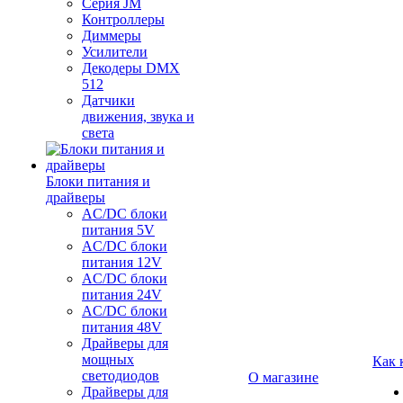
Серия JM
Контроллеры
Диммеры
Усилители
Декодеры DMX
512
Датчики
движения, звука и
света
Блоки питания и
драйверы
AC/DC блоки
питания 5V
AC/DC блоки
питания 12V
AC/DC блоки
питания 24V
AC/DC блоки
питания 48V
Драйверы для
мощных
Как 
светодиодов
О магазине
Драйверы для