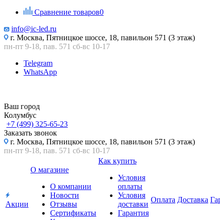
Сравнение товаров
0
info@ic-led.ru
г. Москва, Пятницкое шоссе, 18, павильон 571 (3 этаж)
пн-пт 9-18, пав. 571 сб-вс 10-17
Telegram
WhatsApp
Ваш город
Колумбус
+7 (499) 325-65-23
Заказать звонок
г. Москва, Пятницкое шоссе, 18, павильон 571 (3 этаж)
пн-пт 9-18, пав. 571 сб-вс 10-17
Как купить
О магазине
Условия
О компании
оплаты
Новости
Условия
Оплата
Доставка
Га
Акции
Отзывы
доставки
Сертификаты
Гарантия