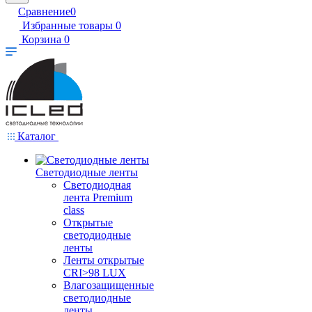
Сравнение
0
Избранные товары
0
Корзина
0
Каталог
Светодиодные ленты
Светодиодная
лента Premium
class
Открытые
светодиодные
ленты
Ленты открытые
CRI>98 LUX
Влагозащищенные
светодиодные
ленты