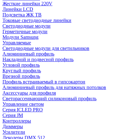
Жесткие линейки 220V
Линейки LCD
Подсветка ЖК ТВ
Токовые светодиодные линейки
Светодиодные модули
Герметичные модули
Модули Samsung
Управляемые
Светодиодные модули для светильников
Алюминиевый профиль
Накладной и подвесной профиль
Угловой профиль
Круглый профиль
Врезной профиль
Профиль встраиваемый в гипсокартон
Алюминиевый профиль для натяжных потолков
Аксессуары для профиля
Светорассеивающий силиконовый профиль
Управление светом
Серия ICLED PRO
Серия JM
Контроллеры
Диммеры
Усилители
Декодеры DMX 512