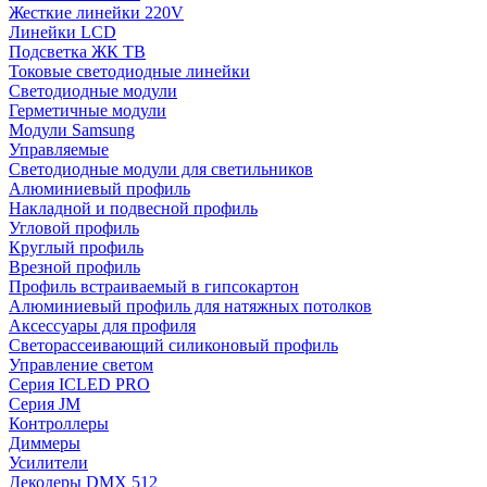
Жесткие линейки 220V
Линейки LCD
Подсветка ЖК ТВ
Токовые светодиодные линейки
Светодиодные модули
Герметичные модули
Модули Samsung
Управляемые
Светодиодные модули для светильников
Алюминиевый профиль
Накладной и подвесной профиль
Угловой профиль
Круглый профиль
Врезной профиль
Профиль встраиваемый в гипсокартон
Алюминиевый профиль для натяжных потолков
Аксессуары для профиля
Светорассеивающий силиконовый профиль
Управление светом
Серия ICLED PRO
Серия JM
Контроллеры
Диммеры
Усилители
Декодеры DMX 512