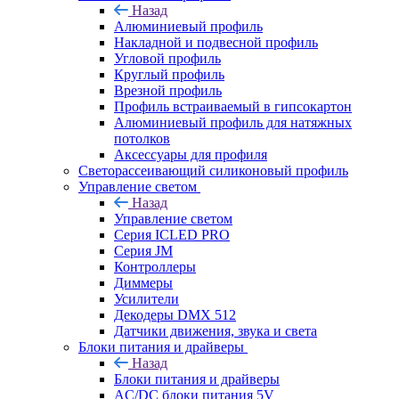
Назад
Алюминиевый профиль
Накладной и подвесной профиль
Угловой профиль
Круглый профиль
Врезной профиль
Профиль встраиваемый в гипсокартон
Алюминиевый профиль для натяжных
потолков
Аксессуары для профиля
Светорассеивающий силиконовый профиль
Управление светом
Назад
Управление светом
Серия ICLED PRO
Серия JM
Контроллеры
Диммеры
Усилители
Декодеры DMX 512
Датчики движения, звука и света
Блоки питания и драйверы
Назад
Блоки питания и драйверы
AC/DC блоки питания 5V