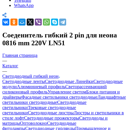
Telegram
WhatsApp
Соеденитель гибкий 2 pin для неона
0816 mm 220V LN51
Главная страница
—
Каталог
—
Светодиодный гибкий неон
Светодиодные ленты
Светодиодные Линейки
Светодиодные
модули
Алюминиевый профиль
Светорассеивающий
силиконовый профиль
Управление светом
Блоки питания и
драйверы
Фасадные светильники светодиодные
Ландшафтные
светильники светодиодные
Светодиодные
светильники
Трековые светодиодные
светильники
Светодиодные люстры
Люстры и светильники в
стиле лофт
Светодиодные прожекторы
Светодиоды и
матрицы
Оптоволокно
Светодиодные
фитолампы
Светодиодные гирлянды
Промышленное и