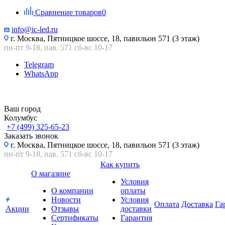
Сравнение товаров
0
info@ic-led.ru
г. Москва, Пятницкое шоссе, 18, павильон 571 (3 этаж)
пн-пт 9-18, пав. 571 сб-вс 10-17
Telegram
WhatsApp
Ваш город
Колумбус
+7 (499) 325-65-23
Заказать звонок
г. Москва, Пятницкое шоссе, 18, павильон 571 (3 этаж)
пн-пт 9-18, пав. 571 сб-вс 10-17
Как купить
О магазине
Условия
О компании
оплаты
Новости
Условия
Оплата
Доставка
Га
Акции
Отзывы
доставки
Сертификаты
Гарантия