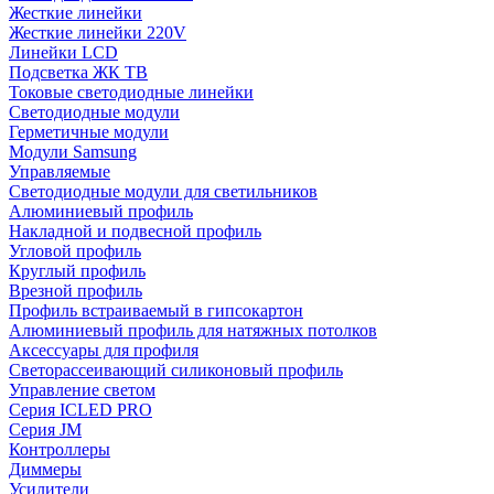
Жесткие линейки
Жесткие линейки 220V
Линейки LCD
Подсветка ЖК ТВ
Токовые светодиодные линейки
Светодиодные модули
Герметичные модули
Модули Samsung
Управляемые
Светодиодные модули для светильников
Алюминиевый профиль
Накладной и подвесной профиль
Угловой профиль
Круглый профиль
Врезной профиль
Профиль встраиваемый в гипсокартон
Алюминиевый профиль для натяжных потолков
Аксессуары для профиля
Светорассеивающий силиконовый профиль
Управление светом
Серия ICLED PRO
Серия JM
Контроллеры
Диммеры
Усилители