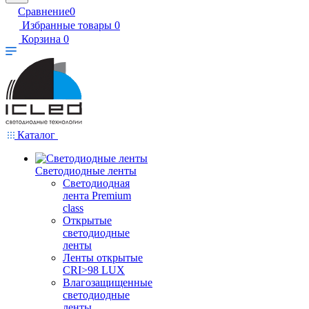
Сравнение
0
Избранные товары
0
Корзина
0
Каталог
Светодиодные ленты
Светодиодная
лента Premium
class
Открытые
светодиодные
ленты
Ленты открытые
CRI>98 LUX
Влагозащищенные
светодиодные
ленты