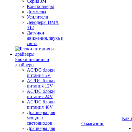
Серия JM
Контроллеры
Диммеры
Усилители
Декодеры DMX
512
Датчики
движения, звука и
света
Блоки питания и
драйверы
AC/DC блоки
питания 5V
AC/DC блоки
питания 12V
AC/DC блоки
питания 24V
AC/DC блоки
питания 48V
Драйверы для
мощных
Как 
светодиодов
О магазине
Драйверы для