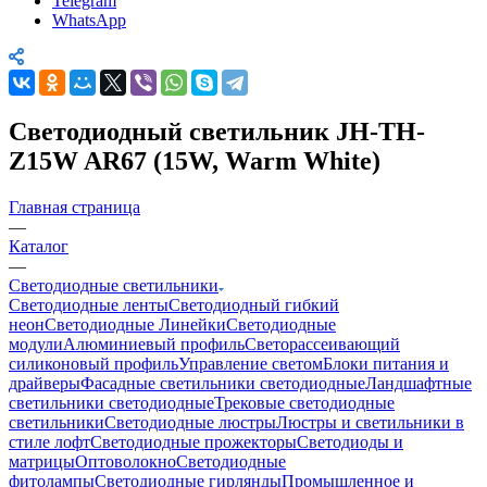
Telegram
WhatsApp
Светодиодный светильник JH-TH-
Z15W AR67 (15W, Warm White)
Главная страница
—
Каталог
—
Светодиодные светильники
Светодиодные ленты
Светодиодный гибкий
неон
Светодиодные Линейки
Светодиодные
модули
Алюминиевый профиль
Светорассеивающий
силиконовый профиль
Управление светом
Блоки питания и
драйверы
Фасадные светильники светодиодные
Ландшафтные
светильники светодиодные
Трековые светодиодные
светильники
Светодиодные люстры
Люстры и светильники в
стиле лофт
Светодиодные прожекторы
Светодиоды и
матрицы
Оптоволокно
Светодиодные
фитолампы
Светодиодные гирлянды
Промышленное и