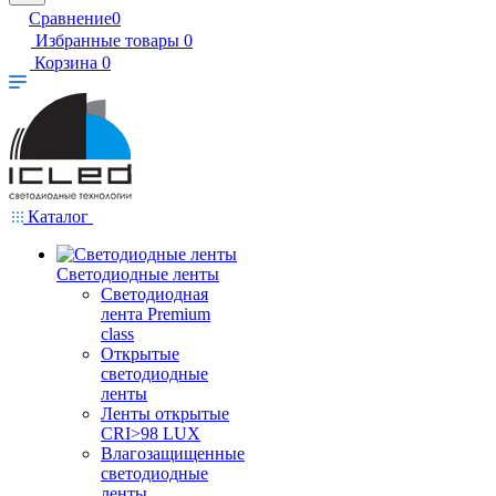
Сравнение
0
Избранные товары
0
Корзина
0
Каталог
Светодиодные ленты
Светодиодная
лента Premium
class
Открытые
светодиодные
ленты
Ленты открытые
CRI>98 LUX
Влагозащищенные
светодиодные
ленты