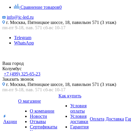
Сравнение товаров
0
info@ic-led.ru
г. Москва, Пятницкое шоссе, 18, павильон 571 (3 этаж)
пн-пт 9-18, пав. 571 сб-вс 10-17
Telegram
WhatsApp
Ваш город
Колумбус
+7 (499) 325-65-23
Заказать звонок
г. Москва, Пятницкое шоссе, 18, павильон 571 (3 этаж)
пн-пт 9-18, пав. 571 сб-вс 10-17
Как купить
О магазине
Условия
О компании
оплаты
Новости
Условия
Оплата
Доставка
Га
Акции
Отзывы
доставки
Сертификаты
Гарантия