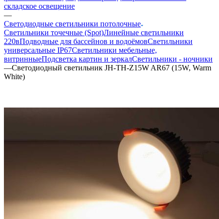
складское освещение
—
Светодиодные светильники потолочные
Светильники точечные (Spot)
Линейные светильники
220в
Подводные для бассейнов и водоёмов
Светильники
универсальные IP67
Светильники мебельные,
витринные
Подсветка картин и зеркал
Светильники - ночники
—
Светодиодный светильник JH-TH-Z15W AR67 (15W, Warm
White)