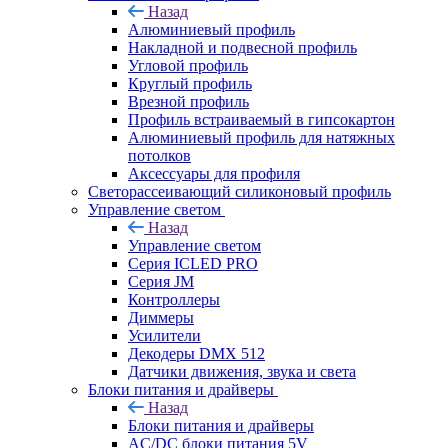
Назад
Алюминиевый профиль
Накладной и подвесной профиль
Угловой профиль
Круглый профиль
Врезной профиль
Профиль встраиваемый в гипсокартон
Алюминиевый профиль для натяжных
потолков
Аксессуары для профиля
Светорассеивающий силиконовый профиль
Управление светом
Назад
Управление светом
Серия ICLED PRO
Серия JM
Контроллеры
Диммеры
Усилители
Декодеры DMX 512
Датчики движения, звука и света
Блоки питания и драйверы
Назад
Блоки питания и драйверы
AC/DC блоки питания 5V