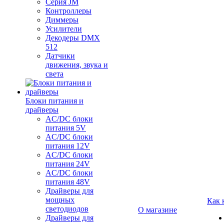
Серия JM
Контроллеры
Диммеры
Усилители
Декодеры DMX
512
Датчики
движения, звука и
света
Блоки питания и
драйверы
AC/DC блоки
питания 5V
AC/DC блоки
питания 12V
AC/DC блоки
питания 24V
AC/DC блоки
питания 48V
Драйверы для
мощных
Как 
светодиодов
О магазине
Драйверы для