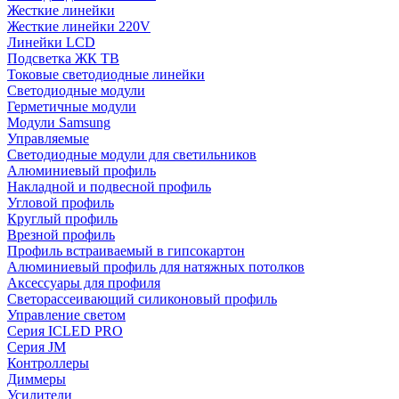
Жесткие линейки
Жесткие линейки 220V
Линейки LCD
Подсветка ЖК ТВ
Токовые светодиодные линейки
Светодиодные модули
Герметичные модули
Модули Samsung
Управляемые
Светодиодные модули для светильников
Алюминиевый профиль
Накладной и подвесной профиль
Угловой профиль
Круглый профиль
Врезной профиль
Профиль встраиваемый в гипсокартон
Алюминиевый профиль для натяжных потолков
Аксессуары для профиля
Светорассеивающий силиконовый профиль
Управление светом
Серия ICLED PRO
Серия JM
Контроллеры
Диммеры
Усилители