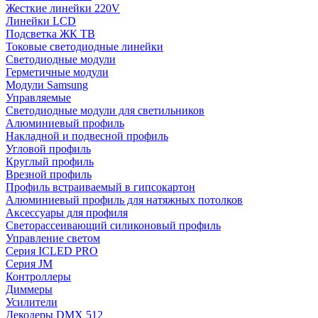
Жесткие линейки 220V
Линейки LCD
Подсветка ЖК ТВ
Токовые светодиодные линейки
Светодиодные модули
Герметичные модули
Модули Samsung
Управляемые
Светодиодные модули для светильников
Алюминиевый профиль
Накладной и подвесной профиль
Угловой профиль
Круглый профиль
Врезной профиль
Профиль встраиваемый в гипсокартон
Алюминиевый профиль для натяжных потолков
Аксессуары для профиля
Светорассеивающий силиконовый профиль
Управление светом
Серия ICLED PRO
Серия JM
Контроллеры
Диммеры
Усилители
Декодеры DMX 512