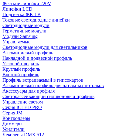
Жесткие линейки 220V
Линейки LCD
Подсветка ЖК ТВ
Токовые светодиодные линейки
Светодиодные модули
Герметичные модули
Модули Samsung
Управляемые
Светодиодные модули для светильников
Алюминиевый профиль
Накладной и подвесной профиль
Угловой профиль
Круглый профиль
Врезной профиль
Профиль встраиваемый в гипсокартон
Алюминиевый профиль для натяжных потолков
Аксессуары для профиля
Светорассеивающий силиконовый профиль
Управление светом
Серия ICLED PRO
Серия JM
Контроллеры
Диммеры
Усилители
Декодеры DMX 512