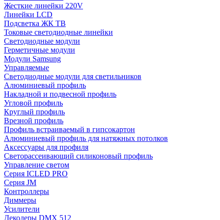
Жесткие линейки 220V
Линейки LCD
Подсветка ЖК ТВ
Токовые светодиодные линейки
Светодиодные модули
Герметичные модули
Модули Samsung
Управляемые
Светодиодные модули для светильников
Алюминиевый профиль
Накладной и подвесной профиль
Угловой профиль
Круглый профиль
Врезной профиль
Профиль встраиваемый в гипсокартон
Алюминиевый профиль для натяжных потолков
Аксессуары для профиля
Светорассеивающий силиконовый профиль
Управление светом
Серия ICLED PRO
Серия JM
Контроллеры
Диммеры
Усилители
Декодеры DMX 512