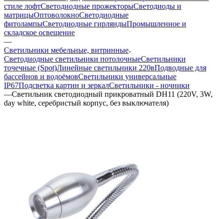
стиле лофт
Светодиодные прожекторы
Светодиоды и
матрицы
Оптоволокно
Светодиодные
фитолампы
Светодиодные гирлянды
Промышленное и
складское освещение
—
Светильники мебельные, витринные
Светодиодные светильники потолочные
Светильники
точечные (Spot)
Линейные светильники 220в
Подводные для
бассейнов и водоёмов
Светильники универсальные
IP67
Подсветка картин и зеркал
Светильники - ночники
—
Светильник светодиодный прикроватный DH11 (220V, 3W,
day white, серебристый корпус, без выключателя)