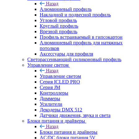
Назад
Алюминиевый профиль
Накладной и подвесной профиль
Угловой профиль
Круглый профиль
Врезной профиль
Профиль встраиваемый в гипсокартон
Алюминиевый профиль для натяжных
потолков
Аксессуары для профиля
Светорассеивающий силиконовый профиль
Управление светом
Назад
Управление светом
Серия ICLED PRO
Серия JM
Контроллеры
Диммеры
Усилители
Декодеры DMX 512
Датчики движения, звука и света
Блоки питания и драйверы
Назад
Блоки питания и драйверы
AC/DC блоки питания 5V