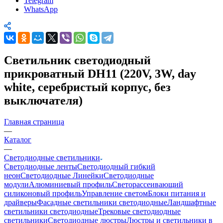
Telegram
WhatsApp
Светильник светодиодный
прикроватный DH11 (220V, 3W, day
white, серебристый корпус, без
выключателя)
Главная страница
—
Каталог
—
Светодиодные светильники
Светодиодные ленты
Светодиодный гибкий
неон
Светодиодные Линейки
Светодиодные
модули
Алюминиевый профиль
Светорассеивающий
силиконовый профиль
Управление светом
Блоки питания и
драйверы
Фасадные светильники светодиодные
Ландшафтные
светильники светодиодные
Трековые светодиодные
светильники
Светодиодные люстры
Люстры и светильники в