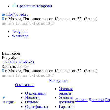
Сравнение товаров
0
info@ic-led.ru
г. Москва, Пятницкое шоссе, 18, павильон 571 (3 этаж)
пн-пт 9-18, пав. 571 сб-вс 10-17
Telegram
WhatsApp
Ваш город
Колумбус
+7 (499) 325-65-23
Заказать звонок
г. Москва, Пятницкое шоссе, 18, павильон 571 (3 этаж)
пн-пт 9-18, пав. 571 сб-вс 10-17
Как купить
О магазине
Условия
О компании
оплаты
Новости
Условия
Оплата
Доставка
Га
Акции
Отзывы
доставки
Сертификаты
Гарантия