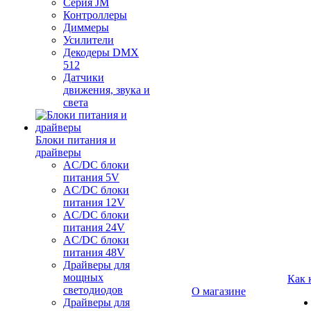
Серия JM
Контроллеры
Диммеры
Усилители
Декодеры DMX
512
Датчики
движения, звука и
света
Блоки питания и
драйверы
AC/DC блоки
питания 5V
AC/DC блоки
питания 12V
AC/DC блоки
питания 24V
AC/DC блоки
питания 48V
Драйверы для
мощных
Как 
светодиодов
О магазине
Драйверы для