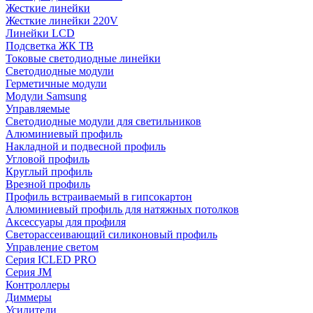
Жесткие линейки
Жесткие линейки 220V
Линейки LCD
Подсветка ЖК ТВ
Токовые светодиодные линейки
Светодиодные модули
Герметичные модули
Модули Samsung
Управляемые
Светодиодные модули для светильников
Алюминиевый профиль
Накладной и подвесной профиль
Угловой профиль
Круглый профиль
Врезной профиль
Профиль встраиваемый в гипсокартон
Алюминиевый профиль для натяжных потолков
Аксессуары для профиля
Светорассеивающий силиконовый профиль
Управление светом
Серия ICLED PRO
Серия JM
Контроллеры
Диммеры
Усилители