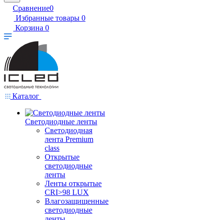
Сравнение
0
Избранные товары
0
Корзина
0
Каталог
Светодиодные ленты
Светодиодная
лента Premium
class
Открытые
светодиодные
ленты
Ленты открытые
CRI>98 LUX
Влагозащищенные
светодиодные
ленты