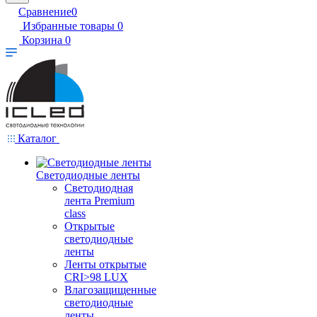
Сравнение
0
Избранные товары
0
Корзина
0
Каталог
Светодиодные ленты
Светодиодная
лента Premium
class
Открытые
светодиодные
ленты
Ленты открытые
CRI>98 LUX
Влагозащищенные
светодиодные
ленты