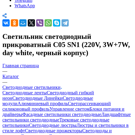
Telegram
WhatsApp
Светильник светодиодный
прикроватный C05 SN1 (220V, 3W+7W,
day white, черный корпус)
Главная страница
—
Каталог
—
Светодиодные светильники
Светодиодные ленты
Светодиодный гибкий
неон
Светодиодные Линейки
Светодиодные
модули
Алюминиевый профиль
Светорассеивающий
силиконовый профиль
Управление светом
Блоки питания и
драйверы
Фасадные светильники светодиодные
Ландшафтные
светильники светодиодные
Трековые светодиодные
светильники
Светодиодные люстры
Люстры и светильники в
стиле лофт
Светодиодные прожекторы
Светодиоды и