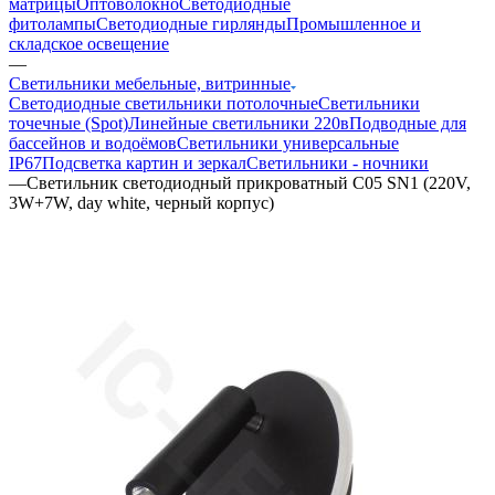
матрицы
Оптоволокно
Светодиодные
фитолампы
Светодиодные гирлянды
Промышленное и
складское освещение
—
Светильники мебельные, витринные
Светодиодные светильники потолочные
Светильники
точечные (Spot)
Линейные светильники 220в
Подводные для
бассейнов и водоёмов
Светильники универсальные
IP67
Подсветка картин и зеркал
Светильники - ночники
—
Светильник светодиодный прикроватный C05 SN1 (220V,
3W+7W, day white, черный корпус)